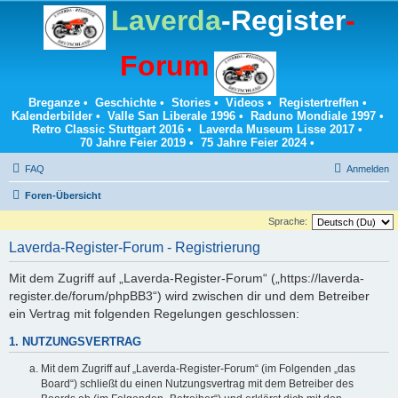
Laverda
-Register
-
Forum
Breganze
•
Geschichte
•
Stories
•
Videos
•
Registertreffen
•
Kalenderbilder
•
Valle San Liberale 1996
•
Raduno Mondiale 1997
•
Retro Classic Stuttgart 2016
•
Laverda Museum Lisse 2017
•
70 Jahre Feier 2019
•
75 Jahre Feier 2024
•
FAQ
Anmelden
Foren-Übersicht
Sprache:
Laverda-Register-Forum - Registrierung
Mit dem Zugriff auf „Laverda-Register-Forum“ („https://laverda-
register.de/forum/phpBB3“) wird zwischen dir und dem Betreiber
ein Vertrag mit folgenden Regelungen geschlossen:
1. NUTZUNGSVERTRAG
Mit dem Zugriff auf „Laverda-Register-Forum“ (im Folgenden „das
Board“) schließt du einen Nutzungsvertrag mit dem Betreiber des