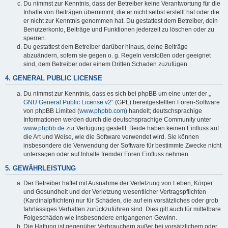
Du nimmst zur Kenntnis, dass der Betreiber keine Verantwortung für die
Inhalte von Beiträgen übernimmt, die er nicht selbst erstellt hat oder die
er nicht zur Kenntnis genommen hat. Du gestattest dem Betreiber, dein
Benutzerkonto, Beiträge und Funktionen jederzeit zu löschen oder zu
sperren.
Du gestattest dem Betreiber darüber hinaus, deine Beiträge
abzuändern, sofern sie gegen o. g. Regeln verstoßen oder geeignet
sind, dem Betreiber oder einem Dritten Schaden zuzufügen.
4. GENERAL PUBLIC LICENSE
Du nimmst zur Kenntnis, dass es sich bei phpBB um eine unter der „
GNU General Public License v2
“ (GPL) bereitgestellten Foren-Software
von phpBB Limited (
www.phpbb.com
) handelt; deutschsprachige
Informationen werden durch die deutschsprachige Community unter
www.phpbb.de
zur Verfügung gestellt. Beide haben keinen Einfluss auf
die Art und Weise, wie die Software verwendet wird. Sie können
insbesondere die Verwendung der Software für bestimmte Zwecke nicht
untersagen oder auf Inhalte fremder Foren Einfluss nehmen.
5. GEWÄHRLEISTUNG
Der Betreiber haftet mit Ausnahme der Verletzung von Leben, Körper
und Gesundheit und der Verletzung wesentlicher Vertragspflichten
(Kardinalpflichten) nur für Schäden, die auf ein vorsätzliches oder grob
fahrlässiges Verhalten zurückzuführen sind. Dies gilt auch für mittelbare
Folgeschäden wie insbesondere entgangenen Gewinn.
Die Haftung ist gegenüber Verbrauchern außer bei vorsätzlichem oder