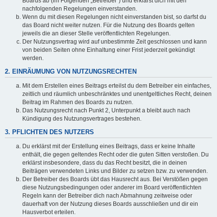
Boards ab (im Folgenden „Betreiber“) und erklärst dich mit den
nachfolgenden Regelungen einverstanden.
Wenn du mit diesen Regelungen nicht einverstanden bist, so darfst du
das Board nicht weiter nutzen. Für die Nutzung des Boards gelten
jeweils die an dieser Stelle veröffentlichten Regelungen.
Der Nutzungsvertrag wird auf unbestimmte Zeit geschlossen und kann
von beiden Seiten ohne Einhaltung einer Frist jederzeit gekündigt
werden.
2. EINRÄUMUNG VON NUTZUNGSRECHTEN
Mit dem Erstellen eines Beitrags erteilst du dem Betreiber ein einfaches,
zeitlich und räumlich unbeschränktes und unentgeltliches Recht, deinen
Beitrag im Rahmen des Boards zu nutzen.
Das Nutzungsrecht nach Punkt 2, Unterpunkt a bleibt auch nach
Kündigung des Nutzungsvertrages bestehen.
3. PFLICHTEN DES NUTZERS
Du erklärst mit der Erstellung eines Beitrags, dass er keine Inhalte
enthält, die gegen geltendes Recht oder die guten Sitten verstoßen. Du
erklärst insbesondere, dass du das Recht besitzt, die in deinen
Beiträgen verwendeten Links und Bilder zu setzen bzw. zu verwenden.
Der Betreiber des Boards übt das Hausrecht aus. Bei Verstößen gegen
diese Nutzungsbedingungen oder anderer im Board veröffentlichten
Regeln kann der Betreiber dich nach Abmahnung zeitweise oder
dauerhaft von der Nutzung dieses Boards ausschließen und dir ein
Hausverbot erteilen.