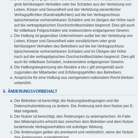
grob fahrlässigem Verhalten oder bei Schäden aus der Verletzung von
Leben, Körper und Gesundheit und der Verletzung wesentlicher
Vertragspflichten (Kardinalpflichten) auf die bei Vertragsschluss
typischerweise vorhersehbaren Schäden und im übrigen der Höhe nach
auf die vertragstypischen Durchschnittsschäden begrenzt. Dies gilt auch
für mittelbare Folgeschäden wie insbesondere entgangenen Gewinn.
Die Haftung ist gegenüber Unternehmern außer bei der Verletzung von
Leben, Körper und Gesundheit oder vorsätzlichem oder grob
fahrlässigem Verhalten des Betreibers auf die bei Vertragsschluss
typischerweise vorhersehbaren Schäden und im Übrigen der Höhe
nach auf die vertragstypischen Durchschnittsschäden begrenzt. Dies gilt
auch für mittelbare Schäden, insbesondere entgangenen Gewinn.
Die Haftungsbegrenzung der Absätze a bis c gilt sinngemäß auch
zugunsten der Mitarbeiter und Erfüllungsgehilfen des Betreibers.
Ansprüche für eine Haftung aus zwingendem nationalem Recht bleiben
unberührt.
6. ÄNDERUNGSVORBEHALT
Der Betreiber ist berechtigt, die Nutzungsbedingungen und die
Datenschutzerklärung zu ändern. Die Änderung wird dem Nutzer per E-
Mail mitgeteilt.
Der Nutzer ist berechtigt, den Änderungen zu widersprechen. Im Falle
des Widerspruchs erlischt das zwischen dem Betreiber und dem Nutzer
bestehende Vertragsverhältnis mit sofortiger Wirkung.
Die Änderungen gelten als anerkannt und verbindlich, wenn der Nutzer
den Änderungen zugestimmt hat.