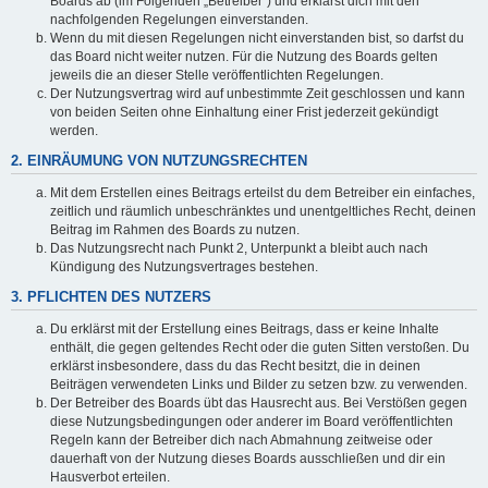
Boards ab (im Folgenden „Betreiber“) und erklärst dich mit den
nachfolgenden Regelungen einverstanden.
Wenn du mit diesen Regelungen nicht einverstanden bist, so darfst du
das Board nicht weiter nutzen. Für die Nutzung des Boards gelten
jeweils die an dieser Stelle veröffentlichten Regelungen.
Der Nutzungsvertrag wird auf unbestimmte Zeit geschlossen und kann
von beiden Seiten ohne Einhaltung einer Frist jederzeit gekündigt
werden.
2. EINRÄUMUNG VON NUTZUNGSRECHTEN
Mit dem Erstellen eines Beitrags erteilst du dem Betreiber ein einfaches,
zeitlich und räumlich unbeschränktes und unentgeltliches Recht, deinen
Beitrag im Rahmen des Boards zu nutzen.
Das Nutzungsrecht nach Punkt 2, Unterpunkt a bleibt auch nach
Kündigung des Nutzungsvertrages bestehen.
3. PFLICHTEN DES NUTZERS
Du erklärst mit der Erstellung eines Beitrags, dass er keine Inhalte
enthält, die gegen geltendes Recht oder die guten Sitten verstoßen. Du
erklärst insbesondere, dass du das Recht besitzt, die in deinen
Beiträgen verwendeten Links und Bilder zu setzen bzw. zu verwenden.
Der Betreiber des Boards übt das Hausrecht aus. Bei Verstößen gegen
diese Nutzungsbedingungen oder anderer im Board veröffentlichten
Regeln kann der Betreiber dich nach Abmahnung zeitweise oder
dauerhaft von der Nutzung dieses Boards ausschließen und dir ein
Hausverbot erteilen.