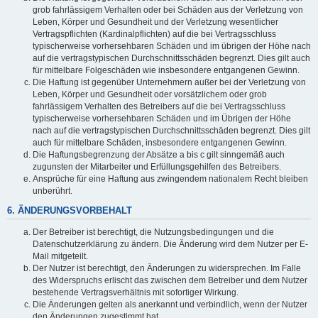
grob fahrlässigem Verhalten oder bei Schäden aus der Verletzung von
Leben, Körper und Gesundheit und der Verletzung wesentlicher
Vertragspflichten (Kardinalpflichten) auf die bei Vertragsschluss
typischerweise vorhersehbaren Schäden und im übrigen der Höhe nach
auf die vertragstypischen Durchschnittsschäden begrenzt. Dies gilt auch
für mittelbare Folgeschäden wie insbesondere entgangenen Gewinn.
Die Haftung ist gegenüber Unternehmern außer bei der Verletzung von
Leben, Körper und Gesundheit oder vorsätzlichem oder grob
fahrlässigem Verhalten des Betreibers auf die bei Vertragsschluss
typischerweise vorhersehbaren Schäden und im Übrigen der Höhe
nach auf die vertragstypischen Durchschnittsschäden begrenzt. Dies gilt
auch für mittelbare Schäden, insbesondere entgangenen Gewinn.
Die Haftungsbegrenzung der Absätze a bis c gilt sinngemäß auch
zugunsten der Mitarbeiter und Erfüllungsgehilfen des Betreibers.
Ansprüche für eine Haftung aus zwingendem nationalem Recht bleiben
unberührt.
6. ÄNDERUNGSVORBEHALT
Der Betreiber ist berechtigt, die Nutzungsbedingungen und die
Datenschutzerklärung zu ändern. Die Änderung wird dem Nutzer per E-
Mail mitgeteilt.
Der Nutzer ist berechtigt, den Änderungen zu widersprechen. Im Falle
des Widerspruchs erlischt das zwischen dem Betreiber und dem Nutzer
bestehende Vertragsverhältnis mit sofortiger Wirkung.
Die Änderungen gelten als anerkannt und verbindlich, wenn der Nutzer
den Änderungen zugestimmt hat.