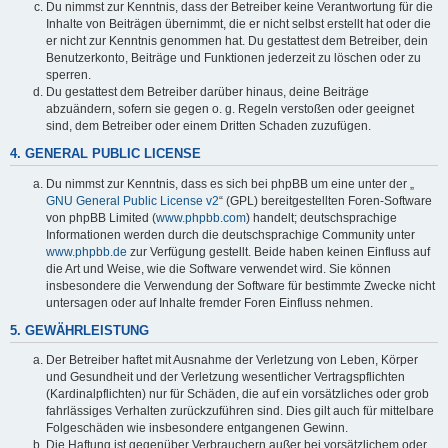
Du nimmst zur Kenntnis, dass der Betreiber keine Verantwortung für die
Inhalte von Beiträgen übernimmt, die er nicht selbst erstellt hat oder die
er nicht zur Kenntnis genommen hat. Du gestattest dem Betreiber, dein
Benutzerkonto, Beiträge und Funktionen jederzeit zu löschen oder zu
sperren.
Du gestattest dem Betreiber darüber hinaus, deine Beiträge
abzuändern, sofern sie gegen o. g. Regeln verstoßen oder geeignet
sind, dem Betreiber oder einem Dritten Schaden zuzufügen.
4. GENERAL PUBLIC LICENSE
Du nimmst zur Kenntnis, dass es sich bei phpBB um eine unter der „
GNU General Public License v2
“ (GPL) bereitgestellten Foren-Software
von phpBB Limited (
www.phpbb.com
) handelt; deutschsprachige
Informationen werden durch die deutschsprachige Community unter
www.phpbb.de
zur Verfügung gestellt. Beide haben keinen Einfluss auf
die Art und Weise, wie die Software verwendet wird. Sie können
insbesondere die Verwendung der Software für bestimmte Zwecke nicht
untersagen oder auf Inhalte fremder Foren Einfluss nehmen.
5. GEWÄHRLEISTUNG
Der Betreiber haftet mit Ausnahme der Verletzung von Leben, Körper
und Gesundheit und der Verletzung wesentlicher Vertragspflichten
(Kardinalpflichten) nur für Schäden, die auf ein vorsätzliches oder grob
fahrlässiges Verhalten zurückzuführen sind. Dies gilt auch für mittelbare
Folgeschäden wie insbesondere entgangenen Gewinn.
Die Haftung ist gegenüber Verbrauchern außer bei vorsätzlichem oder