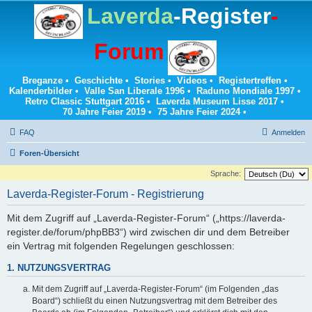
Laverda
-Register
-
Forum
Breganze
•
Geschichte
•
Stories
•
Videos
•
Registertreffen
•
Kalenderbilder
•
Valle San Liberale 1996
•
Raduno Mondiale 1997
•
Retro Classic Stuttgart 2016
•
Laverda Museum Lisse 2017
•
70 Jahre Feier 2019
•
75 Jahre Feier 2024
•
FAQ
Anmelden
Foren-Übersicht
Sprache:
Laverda-Register-Forum - Registrierung
Mit dem Zugriff auf „Laverda-Register-Forum“ („https://laverda-
register.de/forum/phpBB3“) wird zwischen dir und dem Betreiber
ein Vertrag mit folgenden Regelungen geschlossen:
1. NUTZUNGSVERTRAG
Mit dem Zugriff auf „Laverda-Register-Forum“ (im Folgenden „das
Board“) schließt du einen Nutzungsvertrag mit dem Betreiber des