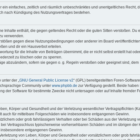
ber ein einfaches, zeitlich und räumlich unbeschränktes und unentgeltliches Recht
auch nach Kündigung des Nutzungsvertrages bestehen.
ine Inhalte enthält, die gegen geltendes Recht oder die guten Sitten verstoßen. Du 
 zu verwenden.
erstößen gegen diese Nutzungsbedingungen oder anderer im Board veröffentlichte
ßen und dir ein Hausverbot erteilen.
ortung für die Inhalte von Beiträgen übernimmt, die er nicht selbst erstellt hat od
jederzeit zu löschen oder zu sperren.
räge abzuändern, sofern sie gegen o. g. Regeln verstoßen oder geeignet sind, dem
 unter der „
GNU General Public License v2
“ (GPL) bereitgestellten Foren-Softwar
tschsprachige Community unter
www.phpbb.de
zur Verfügung gestellt. Beide haben 
g der Software für bestimmte Zwecke nicht untersagen oder auf Inhalte fremder F
ben, Körper und Gesundheit und der Verletzung wesentlicher Vertragspflichten (Kard
gilt auch für mittelbare Folgeschäden wie insbesondere entgangenen Gewinn.
ätzlichem oder grob fahrlässigem Verhalten oder bei Schäden aus der Verletzung 
 die bei Vertragsschluss typischerweise vorhersehbaren Schäden und im übrigen de
wie insbesondere entgangenen Gewinn.
erletzung von Leben, Körper und Gesundheit oder vorsätzlichem oder grob fahrläs