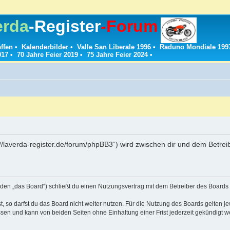
erda
-Register
-Forum
effen
•
Kalenderbilder
•
Valle San Liberale 1996
•
Raduno Mondiale 199
017
•
70 Jahre Feier 2019
•
75 Jahre Feier 2024
•
://laverda-register.de/forum/phpBB3“) wird zwischen dir und dem Betre
den „das Board“) schließt du einen Nutzungsvertrag mit dem Betreiber des Boards a
 so darfst du das Board nicht weiter nutzen. Für die Nutzung des Boards gelten jew
sen und kann von beiden Seiten ohne Einhaltung einer Frist jederzeit gekündigt w