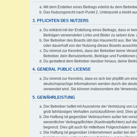
Mit dem Erstellen eines Beitrags erteilst du dem Betrei
Das Nutzungsrecht nach Punkt 2, Unterpunkt a bleibt 
3. PFLICHTEN DES NUTZERS
Du erklärst mit der Erstellung eines Beitrags, dass er ke
Beiträgen verwendeten Links und Bilder zu setzen bzw.
Der Betreiber des Boards übt das Hausrecht aus. Bei V
oder dauerhaft von der Nutzung dieses Boards ausschlie
Du nimmst zur Kenntnis, dass der Betreiber keine Verantw
Betreiber, dein Benutzerkonto, Beiträge und Funktionen 
Du gestattest dem Betreiber darüber hinaus, deine Beit
4. GENERAL PUBLIC LICENSE
Du nimmst zur Kenntnis, dass es sich bei phpBB um eine
deutschsprachige Informationen werden durch die deu
verwendet wird. Sie können insbesondere die Verwendun
5. GEWÄHRLEISTUNG
Der Betreiber haftet mit Ausnahme der Verletzung von Le
grob fahrlässiges Verhalten zurückzuführen sind. Dies 
Die Haftung ist gegenüber Verbrauchern außer bei vors
wesentlicher Vertragspflichten (Kardinalpflichten) auf
begrenzt. Dies gilt auch für mittelbare Folgeschäden 
Die Haftung ist gegenüber Unternehmern außer bei der V