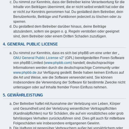
Du nimmst zur Kenntnis, dass der Betreiber keine Verantwortung für die
Inhalte von Beiträgen übernimmt, die er nicht selbst erstellt hat oder die
er nicht zur Kenntnis genommen hat. Du gestattest dem Betreiber, dein
Benutzerkonto, Beiträge und Funktionen jederzeit zu löschen oder zu
sperren.
Du gestattest dem Betreiber darüber hinaus, deine Beiträge
abzuändern, sofern sie gegen o. g. Regeln verstoßen oder geeignet
sind, dem Betreiber oder einem Dritten Schaden zuzufügen.
4. GENERAL PUBLIC LICENSE
Du nimmst zur Kenntnis, dass es sich bei phpBB um eine unter der „
GNU General Public License v2
“ (GPL) bereitgestellten Foren-Software
von phpBB Limited (
www.phpbb.com
) handelt; deutschsprachige
Informationen werden durch die deutschsprachige Community unter
www.phpbb.de
zur Verfügung gestellt. Beide haben keinen Einfluss auf
die Art und Weise, wie die Software verwendet wird. Sie können
insbesondere die Verwendung der Software für bestimmte Zwecke nicht
untersagen oder auf Inhalte fremder Foren Einfluss nehmen.
5. GEWÄHRLEISTUNG
Der Betreiber haftet mit Ausnahme der Verletzung von Leben, Körper
und Gesundheit und der Verletzung wesentlicher Vertragspflichten
(Kardinalpflichten) nur für Schäden, die auf ein vorsätzliches oder grob
fahrlässiges Verhalten zurückzuführen sind. Dies gilt auch für mittelbare
Folgeschäden wie insbesondere entgangenen Gewinn.
Die Haftung ist gegenüber Verbrauchern außer bei vorsätzlichem oder