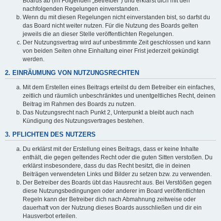
Boards ab (im Folgenden „Betreiber“) und erklärst dich mit den
nachfolgenden Regelungen einverstanden.
Wenn du mit diesen Regelungen nicht einverstanden bist, so darfst du
das Board nicht weiter nutzen. Für die Nutzung des Boards gelten
jeweils die an dieser Stelle veröffentlichten Regelungen.
Der Nutzungsvertrag wird auf unbestimmte Zeit geschlossen und kann
von beiden Seiten ohne Einhaltung einer Frist jederzeit gekündigt
werden.
2. EINRÄUMUNG VON NUTZUNGSRECHTEN
Mit dem Erstellen eines Beitrags erteilst du dem Betreiber ein einfaches,
zeitlich und räumlich unbeschränktes und unentgeltliches Recht, deinen
Beitrag im Rahmen des Boards zu nutzen.
Das Nutzungsrecht nach Punkt 2, Unterpunkt a bleibt auch nach
Kündigung des Nutzungsvertrages bestehen.
3. PFLICHTEN DES NUTZERS
Du erklärst mit der Erstellung eines Beitrags, dass er keine Inhalte
enthält, die gegen geltendes Recht oder die guten Sitten verstoßen. Du
erklärst insbesondere, dass du das Recht besitzt, die in deinen
Beiträgen verwendeten Links und Bilder zu setzen bzw. zu verwenden.
Der Betreiber des Boards übt das Hausrecht aus. Bei Verstößen gegen
diese Nutzungsbedingungen oder anderer im Board veröffentlichten
Regeln kann der Betreiber dich nach Abmahnung zeitweise oder
dauerhaft von der Nutzung dieses Boards ausschließen und dir ein
Hausverbot erteilen.