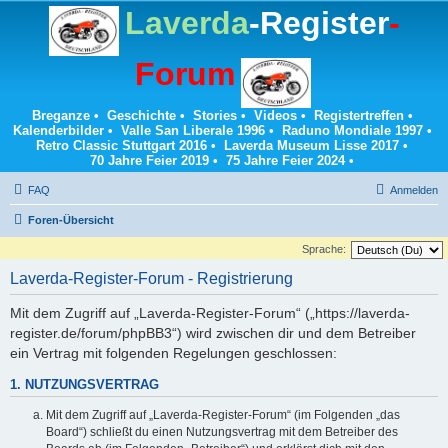
Laverda
-Register
-
Forum
Breganze
•
Geschichte
•
Stories
•
Videos
•
Registertreffen
•
Kalenderbilder
•
Valle San Liberale 1996
•
Raduno Mondiale 1997
•
Retro Classic Stuttgart 2016
•
Laverda Museum Lisse 2017
•
70 Jahre Feier 2019
•
75 Jahre Feier 2024
•
FAQ
Anmelden
Foren-Übersicht
Sprache:
Laverda-Register-Forum - Registrierung
Mit dem Zugriff auf „Laverda-Register-Forum“ („https://laverda-
register.de/forum/phpBB3“) wird zwischen dir und dem Betreiber
ein Vertrag mit folgenden Regelungen geschlossen:
1. NUTZUNGSVERTRAG
Mit dem Zugriff auf „Laverda-Register-Forum“ (im Folgenden „das
Board“) schließt du einen Nutzungsvertrag mit dem Betreiber des