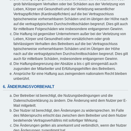
grob fahrlässigem Verhalten oder bei Schäden aus der Verletzung von
Leben, Körper und Gesundheit und der Verletzung wesentlicher
Vertragspflichten (Kardinalpflichten) auf die bei Vertragsschluss
typischerweise vorhersehbaren Schäden und im übrigen der Höhe nach
auf die vertragstypischen Durchschnittsschäden begrenzt. Dies gilt auch
für mittelbare Folgeschäden wie insbesondere entgangenen Gewinn.
Die Haftung ist gegenüber Unternehmern außer bei der Verletzung von
Leben, Körper und Gesundheit oder vorsätzlichem oder grob
fahrlässigem Verhalten des Betreibers auf die bei Vertragsschluss
typischerweise vorhersehbaren Schäden und im Übrigen der Höhe
nach auf die vertragstypischen Durchschnittsschäden begrenzt. Dies gilt
auch für mittelbare Schäden, insbesondere entgangenen Gewinn.
Die Haftungsbegrenzung der Absätze a bis c gilt sinngemäß auch
zugunsten der Mitarbeiter und Erfüllungsgehilfen des Betreibers.
Ansprüche für eine Haftung aus zwingendem nationalem Recht bleiben
unberührt.
6. ÄNDERUNGSVORBEHALT
Der Betreiber ist berechtigt, die Nutzungsbedingungen und die
Datenschutzerklärung zu ändern. Die Änderung wird dem Nutzer per E-
Mail mitgeteilt.
Der Nutzer ist berechtigt, den Änderungen zu widersprechen. Im Falle
des Widerspruchs erlischt das zwischen dem Betreiber und dem Nutzer
bestehende Vertragsverhältnis mit sofortiger Wirkung.
Die Änderungen gelten als anerkannt und verbindlich, wenn der Nutzer
den Änderungen zugestimmt hat.