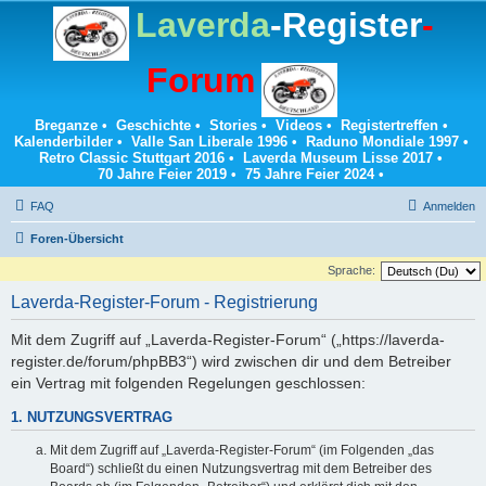
Laverda
-Register
-
Forum
Breganze
•
Geschichte
•
Stories
•
Videos
•
Registertreffen
•
Kalenderbilder
•
Valle San Liberale 1996
•
Raduno Mondiale 1997
•
Retro Classic Stuttgart 2016
•
Laverda Museum Lisse 2017
•
70 Jahre Feier 2019
•
75 Jahre Feier 2024
•
FAQ
Anmelden
Foren-Übersicht
Sprache:
Laverda-Register-Forum - Registrierung
Mit dem Zugriff auf „Laverda-Register-Forum“ („https://laverda-
register.de/forum/phpBB3“) wird zwischen dir und dem Betreiber
ein Vertrag mit folgenden Regelungen geschlossen:
1. NUTZUNGSVERTRAG
Mit dem Zugriff auf „Laverda-Register-Forum“ (im Folgenden „das
Board“) schließt du einen Nutzungsvertrag mit dem Betreiber des