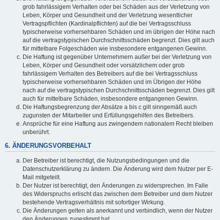
grob fahrlässigem Verhalten oder bei Schäden aus der Verletzung von
Leben, Körper und Gesundheit und der Verletzung wesentlicher
Vertragspflichten (Kardinalpflichten) auf die bei Vertragsschluss
typischerweise vorhersehbaren Schäden und im übrigen der Höhe nach
auf die vertragstypischen Durchschnittsschäden begrenzt. Dies gilt auch
für mittelbare Folgeschäden wie insbesondere entgangenen Gewinn.
Die Haftung ist gegenüber Unternehmern außer bei der Verletzung von
Leben, Körper und Gesundheit oder vorsätzlichem oder grob
fahrlässigem Verhalten des Betreibers auf die bei Vertragsschluss
typischerweise vorhersehbaren Schäden und im Übrigen der Höhe
nach auf die vertragstypischen Durchschnittsschäden begrenzt. Dies gilt
auch für mittelbare Schäden, insbesondere entgangenen Gewinn.
Die Haftungsbegrenzung der Absätze a bis c gilt sinngemäß auch
zugunsten der Mitarbeiter und Erfüllungsgehilfen des Betreibers.
Ansprüche für eine Haftung aus zwingendem nationalem Recht bleiben
unberührt.
6. ÄNDERUNGSVORBEHALT
Der Betreiber ist berechtigt, die Nutzungsbedingungen und die
Datenschutzerklärung zu ändern. Die Änderung wird dem Nutzer per E-
Mail mitgeteilt.
Der Nutzer ist berechtigt, den Änderungen zu widersprechen. Im Falle
des Widerspruchs erlischt das zwischen dem Betreiber und dem Nutzer
bestehende Vertragsverhältnis mit sofortiger Wirkung.
Die Änderungen gelten als anerkannt und verbindlich, wenn der Nutzer
den Änderungen zugestimmt hat.