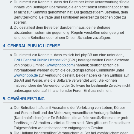
Du nimmst zur Kenntnis, dass der Betreiber keine Verantwortung für die
Inhalte von Beiträgen übernimmt, die er nicht selbst erstellt hat oder die
er nicht zur Kenntnis genommen hat. Du gestattest dem Betreiber, dein
Benutzerkonto, Beiträge und Funktionen jederzeit zu löschen oder zu
sperren.
Du gestattest dem Betreiber darüber hinaus, deine Beiträge
abzuändern, sofern sie gegen o. g. Regeln verstoßen oder geeignet
sind, dem Betreiber oder einem Dritten Schaden zuzufügen.
4. GENERAL PUBLIC LICENSE
Du nimmst zur Kenntnis, dass es sich bei phpBB um eine unter der „
GNU General Public License v2
“ (GPL) bereitgestellten Foren-Software
von phpBB Limited (
www.phpbb.com
) handelt; deutschsprachige
Informationen werden durch die deutschsprachige Community unter
www.phpbb.de
zur Verfügung gestellt. Beide haben keinen Einfluss auf
die Art und Weise, wie die Software verwendet wird. Sie können
insbesondere die Verwendung der Software für bestimmte Zwecke nicht
untersagen oder auf Inhalte fremder Foren Einfluss nehmen.
5. GEWÄHRLEISTUNG
Der Betreiber haftet mit Ausnahme der Verletzung von Leben, Körper
und Gesundheit und der Verletzung wesentlicher Vertragspflichten
(Kardinalpflichten) nur für Schäden, die auf ein vorsätzliches oder grob
fahrlässiges Verhalten zurückzuführen sind. Dies gilt auch für mittelbare
Folgeschäden wie insbesondere entgangenen Gewinn.
Die Haftung ist gegenüber Verbrauchern außer bei vorsätzlichem oder