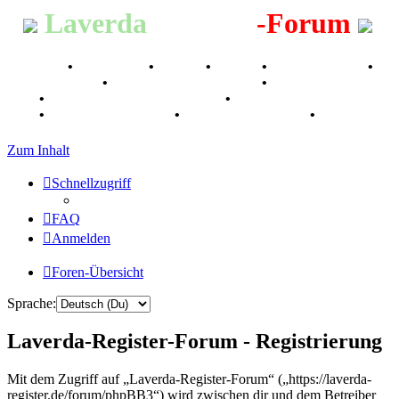
Laverda
-Register
-Forum
Breganze
•
Geschichte
•
Stories
•
Videos
•
Registertreffen
•
Kalenderbilder
•
Valle San Liberale 1996
•
Raduno Mondiale
1997
•
Retro Classic Stuttgart 2016
•
Laverda Museum Lisse
2017
•
70 Jahre Feier 2019
•
75 Jahre Feier 2024
•
Zum Inhalt
Schnellzugriff
FAQ
Anmelden
Foren-Übersicht
Sprache:
Laverda-Register-Forum - Registrierung
Mit dem Zugriff auf „Laverda-Register-Forum“ („https://laverda-
register.de/forum/phpBB3“) wird zwischen dir und dem Betreiber