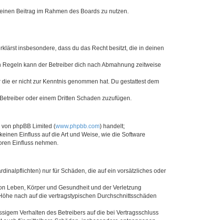
, deinen Beitrag im Rahmen des Boards zu nutzen.
erklärst insbesondere, dass du das Recht besitzt, die in deinen
n Regeln kann der Betreiber dich nach Abmahnung zeitweise
er die er nicht zur Kenntnis genommen hat. Du gestattest dem
 Betreiber oder einem Dritten Schaden zuzufügen.
e von phpBB Limited (
www.phpbb.com
) handelt;
keinen Einfluss auf die Art und Weise, wie die Software
oren Einfluss nehmen.
inalpflichten) nur für Schäden, die auf ein vorsätzliches oder
von Leben, Körper und Gesundheit und der Verletzung
r Höhe nach auf die vertragstypischen Durchschnittsschäden
sigem Verhalten des Betreibers auf die bei Vertragsschluss