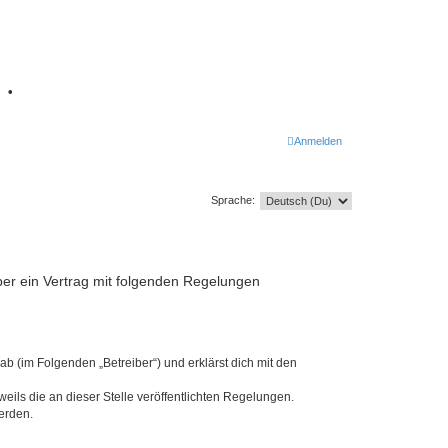
7
•
Anmelden
Sprache:
iber ein Vertrag mit folgenden Regelungen
b (im Folgenden „Betreiber“) und erklärst dich mit den
eils die an dieser Stelle veröffentlichten Regelungen.
erden.