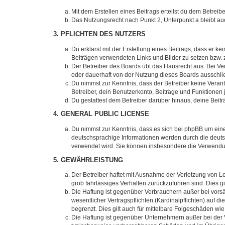
Mit dem Erstellen eines Beitrags erteilst du dem Betrei
Das Nutzungsrecht nach Punkt 2, Unterpunkt a bleibt 
3. PFLICHTEN DES NUTZERS
Du erklärst mit der Erstellung eines Beitrags, dass er ke
Beiträgen verwendeten Links und Bilder zu setzen bzw.
Der Betreiber des Boards übt das Hausrecht aus. Bei V
oder dauerhaft von der Nutzung dieses Boards ausschlie
Du nimmst zur Kenntnis, dass der Betreiber keine Verantw
Betreiber, dein Benutzerkonto, Beiträge und Funktionen 
Du gestattest dem Betreiber darüber hinaus, deine Beit
4. GENERAL PUBLIC LICENSE
Du nimmst zur Kenntnis, dass es sich bei phpBB um eine
deutschsprachige Informationen werden durch die deu
verwendet wird. Sie können insbesondere die Verwendun
5. GEWÄHRLEISTUNG
Der Betreiber haftet mit Ausnahme der Verletzung von Le
grob fahrlässiges Verhalten zurückzuführen sind. Dies 
Die Haftung ist gegenüber Verbrauchern außer bei vors
wesentlicher Vertragspflichten (Kardinalpflichten) auf
begrenzt. Dies gilt auch für mittelbare Folgeschäden 
Die Haftung ist gegenüber Unternehmern außer bei der V