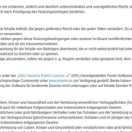
ber ein einfaches, zeitlich und räumlich unbeschränktes und unentgeltliches Recht
auch nach Kündigung des Nutzungsvertrages bestehen.
ine Inhalte enthält, die gegen geltendes Recht oder die guten Sitten verstoßen. Du 
 zu verwenden.
erstößen gegen diese Nutzungsbedingungen oder anderer im Board veröffentlichte
ßen und dir ein Hausverbot erteilen.
ortung für die Inhalte von Beiträgen übernimmt, die er nicht selbst erstellt hat od
jederzeit zu löschen oder zu sperren.
räge abzuändern, sofern sie gegen o. g. Regeln verstoßen oder geeignet sind, dem
 unter der „
GNU General Public License v2
“ (GPL) bereitgestellten Foren-Softwar
tschsprachige Community unter
www.phpbb.de
zur Verfügung gestellt. Beide haben 
g der Software für bestimmte Zwecke nicht untersagen oder auf Inhalte fremder F
ben, Körper und Gesundheit und der Verletzung wesentlicher Vertragspflichten (Kard
gilt auch für mittelbare Folgeschäden wie insbesondere entgangenen Gewinn.
ätzlichem oder grob fahrlässigem Verhalten oder bei Schäden aus der Verletzung 
 die bei Vertragsschluss typischerweise vorhersehbaren Schäden und im übrigen de
wie insbesondere entgangenen Gewinn.
erletzung von Leben, Körper und Gesundheit oder vorsätzlichem oder grob fahrläs