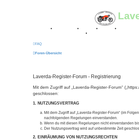
Lav
Breganze
•
Geschichte
•
Stories
•
Videos
•
Registertr
Retro Classic Stuttgart 2016
•
Laverda Museum Lisse 2
FAQ
Foren-Übersicht
Laverda-Register-Forum - Registrierung
Mit dem Zugriff auf „Laverda-Register-Forum“ („https
geschlossen:
1. NUTZUNGSVERTRAG
Mit dem Zugriff auf „Laverda-Register-Forum“ (im Folgen
nachfolgenden Regelungen einverstanden.
Wenn du mit diesen Regelungen nicht einverstanden bist,
Der Nutzungsvertrag wird auf unbestimmte Zeit geschlos
2. EINRÄUMUNG VON NUTZUNGSRECHTEN