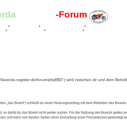
erda
-Register
-Forum
effen
•
Kalenderbilder
•
Valle San Liberale 1996
•
Raduno Mondiale 199
017
•
70 Jahre Feier 2019
•
75 Jahre Feier 2024
•
://laverda-register.de/forum/phpBB3“) wird zwischen dir und dem Betre
den „das Board“) schließt du einen Nutzungsvertrag mit dem Betreiber des Boards a
 so darfst du das Board nicht weiter nutzen. Für die Nutzung des Boards gelten jew
sen und kann von beiden Seiten ohne Einhaltung einer Frist jederzeit gekündigt w