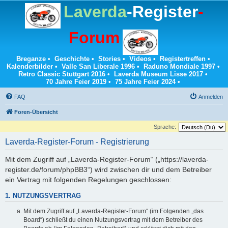
Laverda
-Register
-
Forum
Breganze
•
Geschichte
•
Stories
•
Videos
•
Registertreffen
•
Kalenderbilder
•
Valle San Liberale 1996
•
Raduno Mondiale 1997
•
Retro Classic Stuttgart 2016
•
Laverda Museum Lisse 2017
•
70 Jahre Feier 2019
•
75 Jahre Feier 2024
•
FAQ
Anmelden
Foren-Übersicht
Sprache:
Laverda-Register-Forum - Registrierung
Mit dem Zugriff auf „Laverda-Register-Forum“ („https://laverda-
register.de/forum/phpBB3“) wird zwischen dir und dem Betreiber
ein Vertrag mit folgenden Regelungen geschlossen:
1. NUTZUNGSVERTRAG
Mit dem Zugriff auf „Laverda-Register-Forum“ (im Folgenden „das
Board“) schließt du einen Nutzungsvertrag mit dem Betreiber des