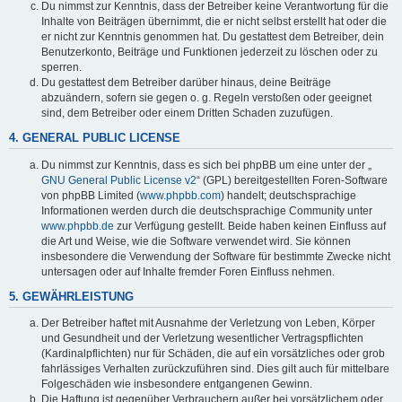
Du nimmst zur Kenntnis, dass der Betreiber keine Verantwortung für die
Inhalte von Beiträgen übernimmt, die er nicht selbst erstellt hat oder die
er nicht zur Kenntnis genommen hat. Du gestattest dem Betreiber, dein
Benutzerkonto, Beiträge und Funktionen jederzeit zu löschen oder zu
sperren.
Du gestattest dem Betreiber darüber hinaus, deine Beiträge
abzuändern, sofern sie gegen o. g. Regeln verstoßen oder geeignet
sind, dem Betreiber oder einem Dritten Schaden zuzufügen.
4. GENERAL PUBLIC LICENSE
Du nimmst zur Kenntnis, dass es sich bei phpBB um eine unter der „
GNU General Public License v2
“ (GPL) bereitgestellten Foren-Software
von phpBB Limited (
www.phpbb.com
) handelt; deutschsprachige
Informationen werden durch die deutschsprachige Community unter
www.phpbb.de
zur Verfügung gestellt. Beide haben keinen Einfluss auf
die Art und Weise, wie die Software verwendet wird. Sie können
insbesondere die Verwendung der Software für bestimmte Zwecke nicht
untersagen oder auf Inhalte fremder Foren Einfluss nehmen.
5. GEWÄHRLEISTUNG
Der Betreiber haftet mit Ausnahme der Verletzung von Leben, Körper
und Gesundheit und der Verletzung wesentlicher Vertragspflichten
(Kardinalpflichten) nur für Schäden, die auf ein vorsätzliches oder grob
fahrlässiges Verhalten zurückzuführen sind. Dies gilt auch für mittelbare
Folgeschäden wie insbesondere entgangenen Gewinn.
Die Haftung ist gegenüber Verbrauchern außer bei vorsätzlichem oder