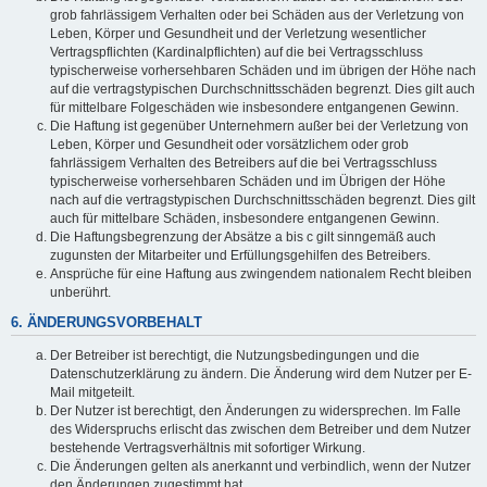
grob fahrlässigem Verhalten oder bei Schäden aus der Verletzung von
Leben, Körper und Gesundheit und der Verletzung wesentlicher
Vertragspflichten (Kardinalpflichten) auf die bei Vertragsschluss
typischerweise vorhersehbaren Schäden und im übrigen der Höhe nach
auf die vertragstypischen Durchschnittsschäden begrenzt. Dies gilt auch
für mittelbare Folgeschäden wie insbesondere entgangenen Gewinn.
Die Haftung ist gegenüber Unternehmern außer bei der Verletzung von
Leben, Körper und Gesundheit oder vorsätzlichem oder grob
fahrlässigem Verhalten des Betreibers auf die bei Vertragsschluss
typischerweise vorhersehbaren Schäden und im Übrigen der Höhe
nach auf die vertragstypischen Durchschnittsschäden begrenzt. Dies gilt
auch für mittelbare Schäden, insbesondere entgangenen Gewinn.
Die Haftungsbegrenzung der Absätze a bis c gilt sinngemäß auch
zugunsten der Mitarbeiter und Erfüllungsgehilfen des Betreibers.
Ansprüche für eine Haftung aus zwingendem nationalem Recht bleiben
unberührt.
6. ÄNDERUNGSVORBEHALT
Der Betreiber ist berechtigt, die Nutzungsbedingungen und die
Datenschutzerklärung zu ändern. Die Änderung wird dem Nutzer per E-
Mail mitgeteilt.
Der Nutzer ist berechtigt, den Änderungen zu widersprechen. Im Falle
des Widerspruchs erlischt das zwischen dem Betreiber und dem Nutzer
bestehende Vertragsverhältnis mit sofortiger Wirkung.
Die Änderungen gelten als anerkannt und verbindlich, wenn der Nutzer
den Änderungen zugestimmt hat.