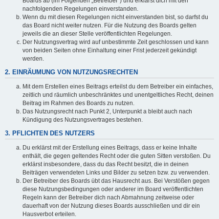
Boards ab (im Folgenden „Betreiber“) und erklärst dich mit den
nachfolgenden Regelungen einverstanden.
Wenn du mit diesen Regelungen nicht einverstanden bist, so darfst du
das Board nicht weiter nutzen. Für die Nutzung des Boards gelten
jeweils die an dieser Stelle veröffentlichten Regelungen.
Der Nutzungsvertrag wird auf unbestimmte Zeit geschlossen und kann
von beiden Seiten ohne Einhaltung einer Frist jederzeit gekündigt
werden.
2. EINRÄUMUNG VON NUTZUNGSRECHTEN
Mit dem Erstellen eines Beitrags erteilst du dem Betreiber ein einfaches,
zeitlich und räumlich unbeschränktes und unentgeltliches Recht, deinen
Beitrag im Rahmen des Boards zu nutzen.
Das Nutzungsrecht nach Punkt 2, Unterpunkt a bleibt auch nach
Kündigung des Nutzungsvertrages bestehen.
3. PFLICHTEN DES NUTZERS
Du erklärst mit der Erstellung eines Beitrags, dass er keine Inhalte
enthält, die gegen geltendes Recht oder die guten Sitten verstoßen. Du
erklärst insbesondere, dass du das Recht besitzt, die in deinen
Beiträgen verwendeten Links und Bilder zu setzen bzw. zu verwenden.
Der Betreiber des Boards übt das Hausrecht aus. Bei Verstößen gegen
diese Nutzungsbedingungen oder anderer im Board veröffentlichten
Regeln kann der Betreiber dich nach Abmahnung zeitweise oder
dauerhaft von der Nutzung dieses Boards ausschließen und dir ein
Hausverbot erteilen.