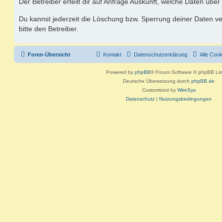
Der Betreiber erteilt dir auf Anfrage Auskunft, welche Daten über
Du kannst jederzeit die Löschung bzw. Sperrung deiner Daten ve
bitte den Betreiber.
Foren-Übersicht
Kontakt
Datenschutzerklärung
Alle Coo
Powered by
phpBB
® Forum Software © phpBB Lim
Deutsche Übersetzung durch
phpBB.de
Customized by
WireSys
Datenschutz
|
Nutzungsbedingungen