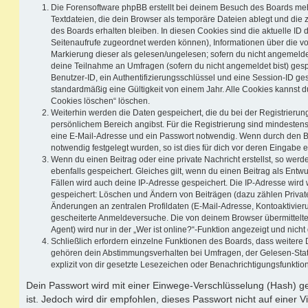
Die Forensoftware phpBB erstellt bei deinem Besuch des Boards meh
Textdateien, die dein Browser als temporäre Dateien ablegt und die
des Boards erhalten bleiben. In diesen Cookies sind die aktuelle ID d
Seitenaufrufe zugeordnet werden können), Informationen über die vo
Markierung dieser als gelesen/ungelesen; sofern du nicht angemeldet
deine Teilnahme an Umfragen (sofern du nicht angemeldet bist) ges
Benutzer-ID, ein Authentifizierungsschlüssel und eine Session-ID g
standardmäßig eine Gültigkeit von einem Jahr. Alle Cookies kannst du
Cookies löschen“ löschen.
Weiterhin werden die Daten gespeichert, die du bei der Registrierun
persönlichem Bereich angibst. Für die Registrierung sind mindesten
eine E-Mail-Adresse und ein Passwort notwendig. Wenn durch den Be
notwendig festgelegt wurden, so ist dies für dich vor deren Eingabe er
Wenn du einen Beitrag oder eine private Nachricht erstellst, so wer
ebenfalls gespeichert. Gleiches gilt, wenn du einen Beitrag als Entw
Fällen wird auch deine IP-Adresse gespeichert. Die IP-Adresse wird 
gespeichert: Löschen und Ändern von Beiträgen (dazu zählen Privat
Änderungen an zentralen Profildaten (E-Mail-Adresse, Kontoaktivier
gescheiterte Anmeldeversuche. Die von deinem Browser übermittel
Agent) wird nur in der „Wer ist online?“-Funktion angezeigt und nicht
Schließlich erfordern einzelne Funktionen des Boards, dass weitere
gehören dein Abstimmungsverhalten bei Umfragen, der Gelesen-Stat
explizit von dir gesetzte Lesezeichen oder Benachrichtigungsfunktio
Dein Passwort wird mit einer Einwege-Verschlüsselung (Hash) ge
ist. Jedoch wird dir empfohlen, dieses Passwort nicht auf einer 