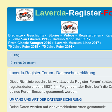
Laverda
-Register
-F
Breganze
•
Geschichte
•
Stories
•
Videos
•
Registertreffen
•
Kale
•
Valle San Liberale 1996
•
Raduno Mondiale 1997
•
Retro Classic Stuttgart 2016
•
Laverda Museum Lisse 2017
•
70 Jahre Feier 2019
•
75 Jahre Feier 2024
•
FAQ
Foren-Übersicht
Laverda-Register-Forum - Datenschutzerklärung
Diese Richtlinie beschreibt, wie „Laverda-Register-Forum“ („https
register.de/forum/phpBB3“) (im Folgenden „der Betreiber“) die 
deines Foren-Besuchs gesammelt werden.
UMFANG UND ART DER DATENSPEICHERUNG
Deine Daten werden auf vier verschiedene Arten gesammelt: