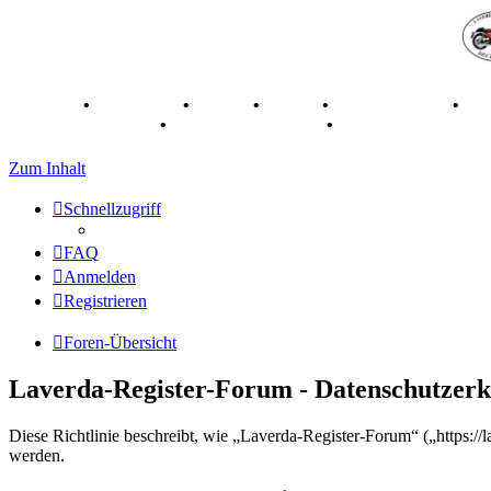
Breganze
•
Geschichte
•
Stories
•
Videos
•
Registertreffen
•
Ka
70 Jahre Feier 2019
•
75 Jahre Feier 2024
•
Zum Inhalt
Schnellzugriff
FAQ
Anmelden
Registrieren
Foren-Übersicht
Laverda-Register-Forum - Datenschutzer
Diese Richtlinie beschreibt, wie „Laverda-Register-Forum“ („https:
werden.