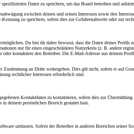
r spezifizierten Daten zu speichern, um das Board betreiben und anbiet
ssenabwägung zwischen deinen und seinen Interessen sowie den Interes
-Kennung zu speichern, sofern dies zur Gefahrenabwehr oder zur recht
möglichen. Du bist dir daher bewusst, dass die Daten deines Profils und
mationen nur für einen eingeschränkten Nutzerkreis (z. B. andere regist
oder kontaktiere den Betreiber. Die E-Mail-Adresse aus deinem Profil 
r Zustimmung an Dritte weitergeben. Dies gilt nicht, sofern er auf Gr
zung rechtlicher Interessen erforderlich sind.
ngegebenen Kontaktdaten zu kontaktieren, sofern dies zur Übermittlung z
s in deinem persönlichen Bereich gestattet hast.
oftware umfassen. Sofern der Betreiber in anderen Bereichen seiner So