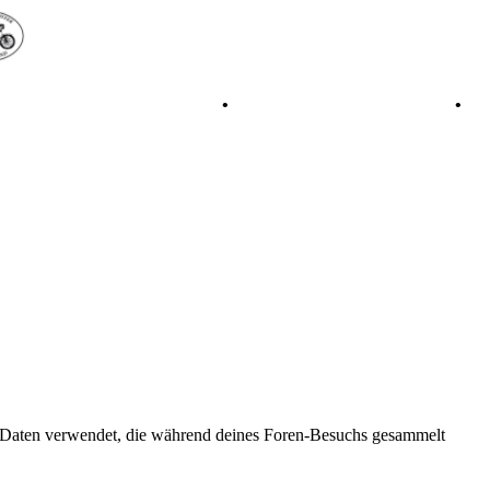
•
Retro Classic Stuttgart 2016
•
Laverda Museum Lisse 2017
•
ie Daten verwendet, die während deines Foren-Besuchs gesammelt