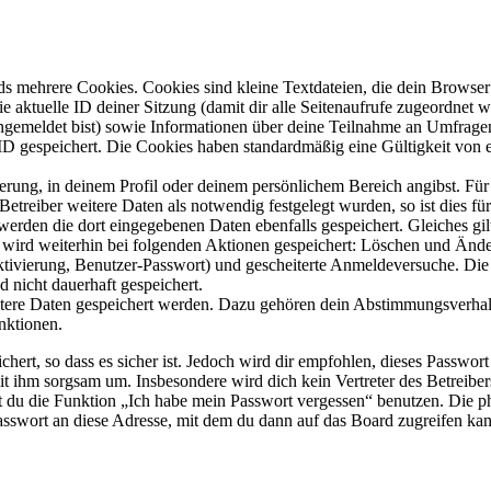
s mehrere Cookies. Cookies sind kleine Textdateien, die dein Browser 
ie aktuelle ID deiner Sitzung (damit dir alle Seitenaufrufe zugeordnet
angemeldet bist) sowie Informationen über deine Teilnahme an Umfragen
ID gespeichert. Die Cookies haben standardmäßig eine Gültigkeit von e
ierung, in deinem Profil oder deinem persönlichem Bereich angibst. Für
reiber weitere Daten als notwendig festgelegt wurden, so ist dies für 
 werden die dort eingegebenen Daten ebenfalls gespeichert. Gleiches gi
e wird weiterhin bei folgenden Aktionen gespeichert: Löschen und Änd
ktivierung, Benutzer-Passwort) und gescheiterte Anmeldeversuche. D
d nicht dauerhaft gespeichert.
eitere Daten gespeichert werden. Dazu gehören dein Abstimmungsverhal
nktionen.
ert, so dass es sicher ist. Jedoch wird dir empfohlen, dieses Passwor
it ihm sorgsam um. Insbesondere wird dich kein Vertreter des Betreibe
nst du die Funktion „Ich habe mein Passwort vergessen“ benutzen. Di
asswort an diese Adresse, mit dem du dann auf das Board zugreifen kan