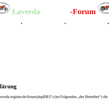
Laverda
-Register
-Forum
lenderbilder
•
Valle San Liberale 1996
•
Raduno Mondiale 1997
klärung
//laverda-register.de/forum/phpBB3“) (im Folgenden „der Betreiber“) d