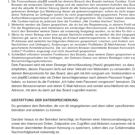
Die Forensoftware phpBB erstellt bei deinem Besuch des Boards mehrere Cookies. Cookie
Browser als temporäre Dateien ablegt und die zwischen den einzelnen Aufrufen des Boar
sind die aktuelle ID deiner Sitzung (damit dir alle Seitenaufrufe zugeordnet werden könn
gelesenen Beiträge (zur Markierung dieser als gelesen/ungelesen; sofern du nicht angem
deine Teilnahme an Umfragen (sofern du nicht angemeldet bist) gespeichert. Ferner wer
Authentifizierungsschlüssel und eine Session-ID gespeichert. Die Cookies haben standar
Alle Cookies kannst du jederzeit über die Funktion „Alle Cookies löschen“ löschen.
Weiterhin werden die Daten gespeichert, die du bei der Registrierung, in deinem Profil 
Für die Registrierung sind mindestens ein eindeutiger Benutzername, eine E-Mail-Adre
durch den Betreiber weitere Daten als notwendig festgelegt wurden, so ist dies für dich v
Wenn du einen Beitrag oder eine private Nachricht erstellst, so werden die dort eingeg
Gleiches gilt, wenn du einen Beitrag als Entwurf zwischenspeicherst. In diesen Fällen wi
IP-Adresse wird weiterhin bei folgenden Aktionen gespeichert: Löschen und Ändern von 
Nachrichten und Umfragen), Änderungen an zentralen Profildaten (E-Mail-Adresse, Kont
gescheiterte Anmeldeversuche. Die von deinem Browser übermittelte Browser-Kennzeichnu
online?“-Funktion angezeigt und nicht dauerhaft gespeichert.
Schließlich erfordern einzelne Funktionen des Boards, dass weitere Daten gespeichert
Abstimmungsverhalten bei Umfragen, der Gelesen-Status von deinen Beiträgen oder expl
Benachrichtigungsfunktionen.
Dein Passwort wird mit einer Einwege-Verschlüsselung (Hash) gespeichert, so dass e
empfohlen, dieses Passwort nicht auf einer Vielzahl von Webseiten zu verwenden. D
deinem Benutzerkonto für das Board, also geh mit ihm sorgsam um. Insbesondere wird
von phpBB Limited oder ein Dritter berechtigterweise nach deinem Passwort fragen. 
haben, so kannst du die Funktion „Ich habe mein Passwort vergessen“ benutzen. Di
deinem Benutzernamen und deiner E-Mail-Adresse und sendet anschließend ein neu
Adresse, mit dem du dann auf das Board zugreifen kannst.
GESTATTUNG DER DATENSPEICHERUNG
Du gestattest dem Betreiber, die von dir eingegebenen und oben näher spezifizierte
betreiben und anbieten zu können.
Darüber hinaus ist der Betreiber berechtigt, im Rahmen einer Interessenabwägung 
sowie den Interessen Dritter, Zeitpunkte von Zugriffen und Aktionen zusammen mit 
Browser übermittelter Browser-Kennung zu speichern, sofern dies zur Gefahrenabwe
Nachverfolgbarkeit notwendig ist.