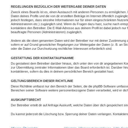
REGELUNGEN BEZÜGLICH DER WEITERGABE DEINER DATEN
Zweck eines Boards ist es, einen Austausch mit anderen Personen zu ermöglichen. D
Daten deines Profils und die von dir erstellten Beiträge im Internet öffentlich zugäng
jedoch festlegen, dass einzelne Informationen nur für einen eingeschränkten Nutzerkr
Administratoren etc.) zugänglich sind. Wenn du Fragen dazu hast, suche nach ent
kontaktiere den Betreiber. Die E-Mail-Adresse aus deinem Profil ist dabei jedoch nur
beauftragte Personen (Administratoren) zugänglich.
Andere als die oben genannten Daten wird der Betreiber nur mit deiner Zustimmung an 
sofern er auf Grund gesetzlicher Regelungen zur Weitergabe der Daten (z. B. an Stra
oder die Daten zur Durchsetzung rechtlicher Interessen erforderlich sind.
GESTATTUNG DER KONTAKTAUFNAHME
Du gestattest dem Betreiber darüber hinaus, dich unter den von dir angegebenen Kon
zur Übermittlung zentraler Informationen über das Board erforderlich ist. Darüber h
kontaktieren, sofern du dies in deinem persönlichen Bereich gestattet hast.
GELTUNGSBEREICH DIESER RICHTLINIE
Diese Richtlinie umfasst nur den Bereich der Seiten, die die phpBB-Software umfasse
Bereichen seiner Software weitere personenbezogene Daten verarbeitet, wird er dich
AUSKUNFTSRECHT
Der Betreiber erteilt dir auf Anfrage Auskunft, welche Daten über dich gespeichert sin
Du kannst jederzeit die Löschung bzw. Sperrung deiner Daten verlangen. Kontaktiere 