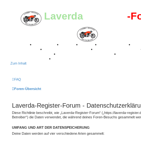
Laverda
-Register
-F
Breganze
•
Geschichte
•
Stories
•
Videos
•
Registertreffen
•
Kalenderbilder
•
Valle San Liberale 1996
•
Raduno Mondiale 1997
Classic Stuttgart 2016
•
Laverda Museum Lisse 2017
•
70 Jahre Fe
75 Jahre Feier 2024
•
Zum Inhalt
FAQ
Foren-Übersicht
Laverda-Register-Forum - Datenschutzerklär
Diese Richtlinie beschreibt, wie „Laverda-Register-Forum“ („https://laverda-registe
Betreiber“) die Daten verwendet, die während deines Foren-Besuchs gesammelt we
UMFANG UND ART DER DATENSPEICHERUNG
Deine Daten werden auf vier verschiedene Arten gesammelt: