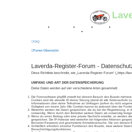
Lav
Breganze
•
Geschichte
•
Stories
•
Videos
•
Registertr
Retro Classic Stuttgart 2016
•
Laverda Museum Lisse 2
FAQ
Foren-Übersicht
Laverda-Register-Forum - Datenschut
Diese Richtlinie beschreibt, wie „Laverda-Register-Forum“ („https://
UMFANG UND ART DER DATENSPEICHERUNG
Deine Daten werden auf vier verschiedene Arten gesammelt:
Die Forensoftware phpBB erstellt bei deinem Besuch des Boards mehrere C
Cookies sind die aktuelle ID deiner Sitzung (damit dir alle Seitenaufrufe
Informationen über deine Teilnahme an Umfragen (sofern du nicht angemel
Gültigkeit von einem Jahr. Alle Cookies kannst du jederzeit über die Funkt
Weiterhin werden die Daten gespeichert, die du bei der Registrierung, in
notwendig. Wenn durch den Betreiber weitere Daten als notwendig festgeleg
Wenn du einen Beitrag oder eine private Nachricht erstellst, so werden d
gespeichert. Die IP-Adresse wird weiterhin bei folgenden Aktionen gespe
Benutzer-Passwort) und gescheiterte Anmeldeversuche. Die von deinem Bro
Schließlich erfordern einzelne Funktionen des Boards, dass weitere Dat
Benachrichtigungsfunktionen.