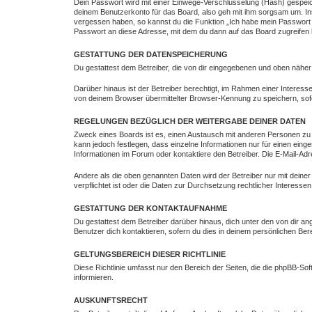
Dein Passwort wird mit einer Einwege-Verschlüsselung (Hash) gespeich
deinem Benutzerkonto für das Board, also geh mit ihm sorgsam um. Ins
vergessen haben, so kannst du die Funktion „Ich habe mein Passwort
Passwort an diese Adresse, mit dem du dann auf das Board zugreifen 
GESTATTUNG DER DATENSPEICHERUNG
Du gestattest dem Betreiber, die von dir eingegebenen und oben näher
Darüber hinaus ist der Betreiber berechtigt, im Rahmen einer Intere
von deinem Browser übermittelter Browser-Kennung zu speichern, sofe
REGELUNGEN BEZÜGLICH DER WEITERGABE DEINER DATEN
Zweck eines Boards ist es, einen Austausch mit anderen Personen zu erm
kann jedoch festlegen, dass einzelne Informationen nur für einen eing
Informationen im Forum oder kontaktiere den Betreiber. Die E-Mail-Adr
Andere als die oben genannten Daten wird der Betreiber nur mit deiner
verpflichtet ist oder die Daten zur Durchsetzung rechtlicher Interessen 
GESTATTUNG DER KONTAKTAUFNAHME
Du gestattest dem Betreiber darüber hinaus, dich unter den von dir an
Benutzer dich kontaktieren, sofern du dies in deinem persönlichen Bere
GELTUNGSBEREICH DIESER RICHTLINIE
Diese Richtlinie umfasst nur den Bereich der Seiten, die die phpBB-S
informieren.
AUSKUNFTSRECHT