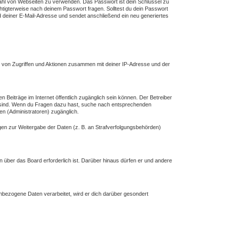
lzahl von Webseiten zu verwenden. Das Passwort ist dein Schlüssel zu
chtigterweise nach deinem Passwort fragen. Solltest du dein Passwort
deiner E-Mail-Adresse und sendet anschließend ein neu generiertes
e von Zugriffen und Aktionen zusammen mit deiner IP-Adresse und der
n Beiträge im Internet öffentlich zugänglich sein können. Der Betreiber
ich sind. Wenn du Fragen dazu hast, suche nach entsprechenden
en (Administratoren) zugänglich.
ngen zur Weitergabe der Daten (z. B. an Strafverfolgungsbehörden)
n über das Board erforderlich ist. Darüber hinaus dürfen er und andere
enbezogene Daten verarbeitet, wird er dich darüber gesondert