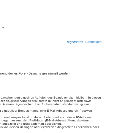
7
•
Registrieren
Anmelden
e während deines Foren-Besuchs gesammelt werden.
e zwischen den einzelnen Aufrufen des Boards erhalten bleiben. In diesen
eser als gelesen/ungelesen; sofern du nicht angemeldet bist) sowie
ine Session-ID gespeichert. Die Cookies haben standardmäßig eine
ein eindeutiger Benutzername, eine E-Mail-Adresse und ein Passwort
rf zwischenspeicherst. In diesen Fällen wird auch deine IP-Adresse
ungen an zentralen Profildaten (E-Mail-Adresse, Kontoaktivierung,
n angezeigt und nicht dauerhaft gespeichert.
s von deinen Beiträgen oder explizit von dir gesetzte Lesezeichen oder