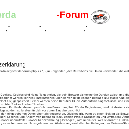
erda
-Register
-Forum
effen
•
Kalenderbilder
•
Valle San Liberale 1996
•
Raduno Mondiale 199
017
•
70 Jahre Feier 2019
•
75 Jahre Feier 2024
•
zerklärung
laverda-register.de/forum/phpBB3“) (im Folgenden „der Betreiber“) die Daten verwendet, di
ookies. Cookies sind kleine Textdateien, die dein Browser als temporäre Dateien ablegt und di
 zugeordnet werden können), Informationen über die von dir gelesenen Beiträge (zur Markierung di
det bist) gespeichert. Ferner werden deine Benutzer-ID, ein Authentifizierungsschlüssel und e
ion „Alle Cookies löschen“ löschen.
 deinem Profil oder deinem persönlichem Bereich angibst. Für die Registrierung sind mindestens 
t wurden, so ist dies für dich vor deren Eingabe ersichtlich.
ie dort eingegebenen Daten ebenfalls gespeichert. Gleiches gilt, wenn du einen Beitrag als Entwu
ichert: Löschen und Ändern von Beiträgen (dazu zählen Private Nachrichten und Umfragen), Änder
wser übermittelte Browser-Kennzeichnung (User Agent) wird nur in der „Wer ist online?“-Funktio
en gespeichert werden. Dazu gehören dein Abstimmungsverhalten bei Umfragen, der Gelesen-Statu