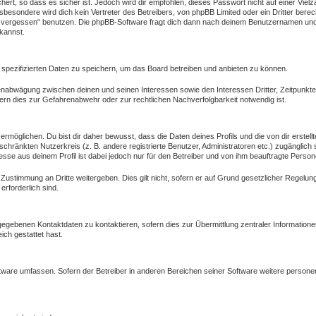
ert, so dass es sicher ist. Jedoch wird dir empfohlen, dieses Passwort nicht auf einer Vie
besondere wird dich kein Vertreter des Betreibers, von phpBB Limited oder ein Dritter bere
 vergessen“ benutzen. Die phpBB-Software fragt dich dann nach deinem Benutzernamen und 
kannst.
 spezifizierten Daten zu speichern, um das Board betreiben und anbieten zu können.
ssenabwägung zwischen deinen und seinen Interessen sowie den Interessen Dritter, Zeitpunkt
rn dies zur Gefahrenabwehr oder zur rechtlichen Nachverfolgbarkeit notwendig ist.
öglichen. Du bist dir daher bewusst, dass die Daten deines Profils und die von dir erstellte
eschränkten Nutzerkreis (z. B. andere registrierte Benutzer, Administratoren etc.) zugängl
esse aus deinem Profil ist dabei jedoch nur für den Betreiber und von ihm beauftragte Person
 Zustimmung an Dritte weitergeben. Dies gilt nicht, sofern er auf Grund gesetzlicher Regelu
erforderlich sind.
gegebenen Kontaktdaten zu kontaktieren, sofern dies zur Übermittlung zentraler Informatione
ich gestattet hast.
oftware umfassen. Sofern der Betreiber in anderen Bereichen seiner Software weitere person