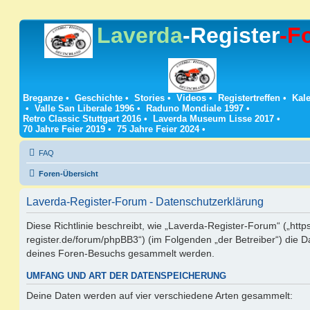
Laverda
-Register
-F
Breganze
•
Geschichte
•
Stories
•
Videos
•
Registertreffen
•
Kale
•
Valle San Liberale 1996
•
Raduno Mondiale 1997
•
Retro Classic Stuttgart 2016
•
Laverda Museum Lisse 2017
•
70 Jahre Feier 2019
•
75 Jahre Feier 2024
•
FAQ
Foren-Übersicht
Laverda-Register-Forum - Datenschutzerklärung
Diese Richtlinie beschreibt, wie „Laverda-Register-Forum“ („https
register.de/forum/phpBB3“) (im Folgenden „der Betreiber“) die 
deines Foren-Besuchs gesammelt werden.
UMFANG UND ART DER DATENSPEICHERUNG
Deine Daten werden auf vier verschiedene Arten gesammelt: