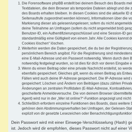
Die Forensoftware phpBB erstellt bei deinem Besuch des Boards meh
Textdateien, die dein Browser als temporäre Dateien ablegt und die
des Boards erhalten bleiben. In diesen Cookies sind die aktuelle ID d
Seitenaufrufe zugeordnet werden können), Informationen über die vo
Markierung dieser als gelesen/ungelesen; sofern du nicht angemeldet
deine Teilnahme an Umfragen (sofern du nicht angemeldet bist) ges
Benutzer-ID, ein Authentifizierungsschlüssel und eine Session-ID g
standardmäßig eine Gültigkeit von einem Jahr. Alle Cookies kannst du
Cookies löschen“ löschen.
Weiterhin werden die Daten gespeichert, die du bei der Registrierun
persönlichem Bereich angibst. Für die Registrierung sind mindesten
eine E-Mail-Adresse und ein Passwort notwendig. Wenn durch den Be
notwendig festgelegt wurden, so ist dies für dich vor deren Eingabe er
Wenn du einen Beitrag oder eine private Nachricht erstellst, so wer
ebenfalls gespeichert. Gleiches gilt, wenn du einen Beitrag als Entw
Fällen wird auch deine IP-Adresse gespeichert. Die IP-Adresse wird 
gespeichert: Löschen und Ändern von Beiträgen (dazu zählen Privat
Änderungen an zentralen Profildaten (E-Mail-Adresse, Kontoaktivier
gescheiterte Anmeldeversuche. Die von deinem Browser übermittel
Agent) wird nur in der „Wer ist online?“-Funktion angezeigt und nicht
Schließlich erfordern einzelne Funktionen des Boards, dass weitere
gehören dein Abstimmungsverhalten bei Umfragen, der Gelesen-Stat
explizit von dir gesetzte Lesezeichen oder Benachrichtigungsfunktio
Dein Passwort wird mit einer Einwege-Verschlüsselung (Hash) ge
ist. Jedoch wird dir empfohlen, dieses Passwort nicht auf einer 