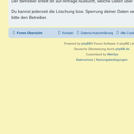
Der Betreiber erteilt dir auf Anfrage Auskunft, welche Daten über
Du kannst jederzeit die Löschung bzw. Sperrung deiner Daten ve
bitte den Betreiber.
Foren-Übersicht
Kontakt
Datenschutzerklärung
Alle Coo
Powered by
phpBB
® Forum Software © phpBB Lim
Deutsche Übersetzung durch
phpBB.de
Customized by
WireSys
Datenschutz
|
Nutzungsbedingungen