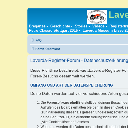
Lav
Breganze
•
Geschichte
•
Stories
•
Videos
•
Registertr
Retro Classic Stuttgart 2016
•
Laverda Museum Lisse 2
FAQ
Foren-Übersicht
Laverda-Register-Forum - Datenschutzerklärun
Diese Richtlinie beschreibt, wie „Laverda-Register-Fo
Foren-Besuchs gesammelt werden.
UMFANG UND ART DER DATENSPEICHERUNG
Deine Daten werden auf vier verschiedene Arten ges
Die Forensoftware phpBB erstellt bei deinem Besuch de
Aufrufen des Boards erhalten bleiben. In diesen Cookies
(zur Markierung dieser als gelesen/ungelesen; sofern d
deine Benutzer-ID, ein Authentifizierungsschlüssel und 
„Alle Cookies löschen“ löschen.
Weiterhin werden die Daten gespeichert, die du bei der 