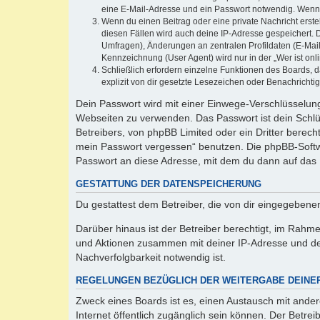
eine E-Mail-Adresse und ein Passwort notwendig. Wenn du
Wenn du einen Beitrag oder eine private Nachricht erste
diesen Fällen wird auch deine IP-Adresse gespeichert. 
Umfragen), Änderungen an zentralen Profildaten (E-Mai
Kennzeichnung (User Agent) wird nur in der „Wer ist onl
Schließlich erfordern einzelne Funktionen des Boards,
explizit von dir gesetzte Lesezeichen oder Benachrichti
Dein Passwort wird mit einer Einwege-Verschlüsselung 
Webseiten zu verwenden. Das Passwort ist dein Schlü
Betreibers, von phpBB Limited oder ein Dritter berec
mein Passwort vergessen“ benutzen. Die phpBB-Softw
Passwort an diese Adresse, mit dem du dann auf das 
GESTATTUNG DER DATENSPEICHERUNG
Du gestattest dem Betreiber, die von dir eingegeben
Darüber hinaus ist der Betreiber berechtigt, im Rahm
und Aktionen zusammen mit deiner IP-Adresse und de
Nachverfolgbarkeit notwendig ist.
REGELUNGEN BEZÜGLICH DER WEITERGABE DEINE
Zweck eines Boards ist es, einen Austausch mit andere
Internet öffentlich zugänglich sein können. Der Betrei