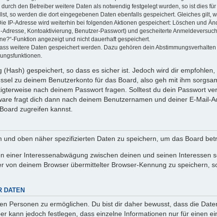
rch den Betreiber weitere Daten als notwendig festgelegt wurden, so ist dies für 
llst, so werden die dort eingegebenen Daten ebenfalls gespeichert. Gleiches gilt, 
Die IP-Adresse wird weiterhin bei folgenden Aktionen gespeichert: Löschen und Än
l-Adresse, Kontoaktivierung, Benutzer-Passwort) und gescheiterte Anmeldeversuch
ine?“-Funktion angezeigt und nicht dauerhaft gespeichert.
 dass weitere Daten gespeichert werden. Dazu gehören dein Abstimmungsverhalten
gungsfunktionen.
(Hash) gespeichert, so dass es sicher ist. Jedoch wird dir empfohlen, 
ssel zu deinem Benutzerkonto für das Board, also geh mit ihm sorgsam
htigterweise nach deinem Passwort fragen. Solltest du dein Passwort v
are fragt dich dann nach deinem Benutzernamen und deiner E-Mail-Ad
Board zugreifen kannst.
en und oben näher spezifizierten Daten zu speichern, um das Board bet
en einer Interessenabwägung zwischen deinen und seinen Interessen sow
r von deinem Browser übermittelter Browser-Kennung zu speichern, so
R DATEN
n Personen zu ermöglichen. Du bist dir daher bewusst, dass die Daten d
ber kann jedoch festlegen, dass einzelne Informationen nur für einen ei