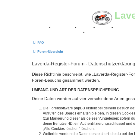
Lav
Breganze
•
Geschichte
•
Stories
•
Videos
•
Registertr
Retro Classic Stuttgart 2016
•
Laverda Museum Lisse 2
FAQ
Foren-Übersicht
Laverda-Register-Forum - Datenschutzerklärun
Diese Richtlinie beschreibt, wie „Laverda-Register-Fo
Foren-Besuchs gesammelt werden.
UMFANG UND ART DER DATENSPEICHERUNG
Deine Daten werden auf vier verschiedene Arten ges
Die Forensoftware phpBB erstellt bei deinem Besuch de
Aufrufen des Boards erhalten bleiben. In diesen Cookies
(zur Markierung dieser als gelesen/ungelesen; sofern d
deine Benutzer-ID, ein Authentifizierungsschlüssel und 
„Alle Cookies löschen“ löschen.
Weiterhin werden die Daten gespeichert, die du bei der 