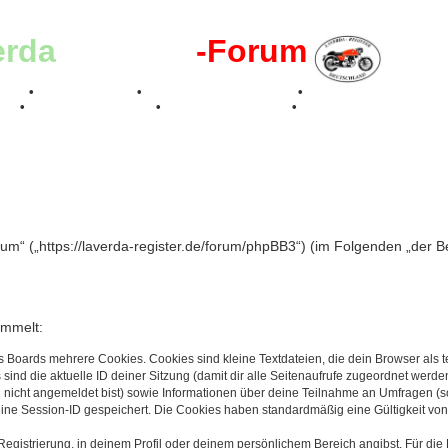
erda
-Register
-Forum
effen
•
Kalenderbilder
•
Valle San Liberale 1996
•
Raduno Mondiale 199
017
•
70 Jahre Feier 2019
•
75 Jahre Feier 2024
•
g
rum“ („https://laverda-register.de/forum/phpBB3“) (im Folgenden „der 
ammelt:
s Boards mehrere Cookies. Cookies sind kleine Textdateien, die dein Browser als
 sind die aktuelle ID deiner Sitzung (damit dir alle Seitenaufrufe zugeordnet werd
u nicht angemeldet bist) sowie Informationen über deine Teilnahme an Umfragen (s
eine Session-ID gespeichert. Die Cookies haben standardmäßig eine Gültigkeit von 
Registrierung, in deinem Profil oder deinem persönlichem Bereich angibst. Für di