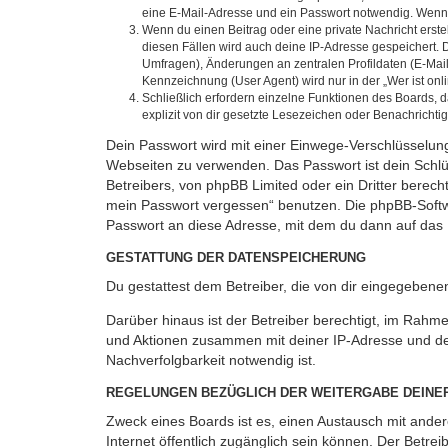
eine E-Mail-Adresse und ein Passwort notwendig. Wenn du
Wenn du einen Beitrag oder eine private Nachricht erste
diesen Fällen wird auch deine IP-Adresse gespeichert. 
Umfragen), Änderungen an zentralen Profildaten (E-Mai
Kennzeichnung (User Agent) wird nur in der „Wer ist onl
Schließlich erfordern einzelne Funktionen des Boards,
explizit von dir gesetzte Lesezeichen oder Benachrichti
Dein Passwort wird mit einer Einwege-Verschlüsselung 
Webseiten zu verwenden. Das Passwort ist dein Schlü
Betreibers, von phpBB Limited oder ein Dritter berec
mein Passwort vergessen“ benutzen. Die phpBB-Softw
Passwort an diese Adresse, mit dem du dann auf das 
GESTATTUNG DER DATENSPEICHERUNG
Du gestattest dem Betreiber, die von dir eingegeben
Darüber hinaus ist der Betreiber berechtigt, im Rahm
und Aktionen zusammen mit deiner IP-Adresse und de
Nachverfolgbarkeit notwendig ist.
REGELUNGEN BEZÜGLICH DER WEITERGABE DEINE
Zweck eines Boards ist es, einen Austausch mit andere
Internet öffentlich zugänglich sein können. Der Betrei