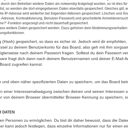
rch den Betreiber weitere Daten als notwendig festgelegt wurden, so ist dies für 
llst, so werden die dort eingegebenen Daten ebenfalls gespeichert. Gleiches gilt, 
Die IP-Adresse wird weiterhin bei folgenden Aktionen gespeichert: Löschen und Än
l-Adresse, Kontoaktivierung, Benutzer-Passwort) und gescheiterte Anmeldeversuch
ine?“-Funktion angezeigt und nicht dauerhaft gespeichert.
 dass weitere Daten gespeichert werden. Dazu gehören dein Abstimmungsverhalten
gungsfunktionen.
(Hash) gespeichert, so dass es sicher ist. Jedoch wird dir empfohlen, 
ssel zu deinem Benutzerkonto für das Board, also geh mit ihm sorgsam
htigterweise nach deinem Passwort fragen. Solltest du dein Passwort v
are fragt dich dann nach deinem Benutzernamen und deiner E-Mail-Ad
Board zugreifen kannst.
en und oben näher spezifizierten Daten zu speichern, um das Board bet
en einer Interessenabwägung zwischen deinen und seinen Interessen sow
r von deinem Browser übermittelter Browser-Kennung zu speichern, so
R DATEN
n Personen zu ermöglichen. Du bist dir daher bewusst, dass die Daten d
ber kann jedoch festlegen, dass einzelne Informationen nur für einen ei