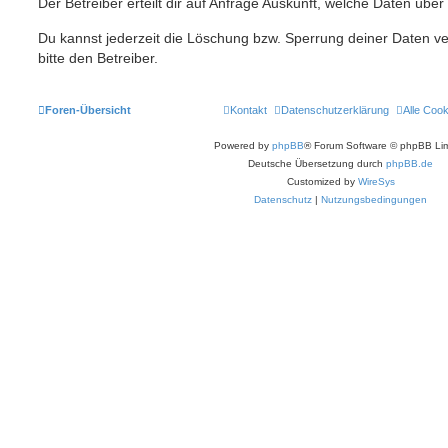
Der Betreiber erteilt dir auf Anfrage Auskunft, welche Daten über
Du kannst jederzeit die Löschung bzw. Sperrung deiner Daten ve
bitte den Betreiber.
Foren-Übersicht
Kontakt
Datenschutzerklärung
Alle Coo
Powered by
phpBB
® Forum Software © phpBB Lim
Deutsche Übersetzung durch
phpBB.de
Customized by
WireSys
Datenschutz
|
Nutzungsbedingungen