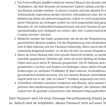
Die Forensoftware phpBB erstellt bei deinem Besuch des Boards meh
Textdateien, die dein Browser als temporäre Dateien ablegt und die
des Boards erhalten bleiben. In diesen Cookies sind die aktuelle ID d
Seitenaufrufe zugeordnet werden können), Informationen über die vo
Markierung dieser als gelesen/ungelesen; sofern du nicht angemeldet
deine Teilnahme an Umfragen (sofern du nicht angemeldet bist) ges
Benutzer-ID, ein Authentifizierungsschlüssel und eine Session-ID g
standardmäßig eine Gültigkeit von einem Jahr. Alle Cookies kannst du
Cookies löschen“ löschen.
Weiterhin werden die Daten gespeichert, die du bei der Registrierun
persönlichem Bereich angibst. Für die Registrierung sind mindesten
eine E-Mail-Adresse und ein Passwort notwendig. Wenn durch den Be
notwendig festgelegt wurden, so ist dies für dich vor deren Eingabe er
Wenn du einen Beitrag oder eine private Nachricht erstellst, so wer
ebenfalls gespeichert. Gleiches gilt, wenn du einen Beitrag als Entw
Fällen wird auch deine IP-Adresse gespeichert. Die IP-Adresse wird 
gespeichert: Löschen und Ändern von Beiträgen (dazu zählen Privat
Änderungen an zentralen Profildaten (E-Mail-Adresse, Kontoaktivier
gescheiterte Anmeldeversuche. Die von deinem Browser übermittel
Agent) wird nur in der „Wer ist online?“-Funktion angezeigt und nicht
Schließlich erfordern einzelne Funktionen des Boards, dass weitere
gehören dein Abstimmungsverhalten bei Umfragen, der Gelesen-Stat
explizit von dir gesetzte Lesezeichen oder Benachrichtigungsfunktio
Dein Passwort wird mit einer Einwege-Verschlüsselung (Hash) ge
ist. Jedoch wird dir empfohlen, dieses Passwort nicht auf einer 