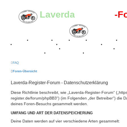
Laverda
-Register
-F
Breganze
•
Geschichte
•
Stories
•
Videos
•
Registertreffen
•
Kale
•
Valle San Liberale 1996
•
Raduno Mondiale 1997
•
Retro Classic Stuttgart 2016
•
Laverda Museum Lisse 2017
•
70 Jahre Feier 2019
•
75 Jahre Feier 2024
•
FAQ
Foren-Übersicht
Laverda-Register-Forum - Datenschutzerklärung
Diese Richtlinie beschreibt, wie „Laverda-Register-Forum“ („https
register.de/forum/phpBB3“) (im Folgenden „der Betreiber“) die 
deines Foren-Besuchs gesammelt werden.
UMFANG UND ART DER DATENSPEICHERUNG
Deine Daten werden auf vier verschiedene Arten gesammelt: