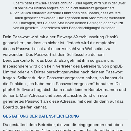
übermittelte Browser-Kennzeichnung (User Agent) wird nur in der „Wer
ist online?“-Funktion angezeigt und nicht dauerhaft gespeichert.
Schließlich erfordern einzelne Funktionen des Boards, dass weitere
Daten gespeichert werden. Dazu gehören dein Abstimmungsverhalten
bei Umfragen, der Gelesen-Status von deinen Beiträgen oder explizit
von dir gesetzte Lesezeichen oder Benachrichtigungsfunktionen.
Dein Passwort wird mit einer Einwege-Verschlüsselung (Hash)
gespeichert, so dass es sicher ist. Jedoch wird dir empfohlen,
dieses Passwort nicht auf einer Vielzahl von Webseiten zu
verwenden. Das Passwort ist dein Schlüssel zu deinem
Benutzerkonto für das Board, also geh mit ihm sorgsam um.
Insbesondere wird dich kein Vertreter des Betreibers, von phpBB
Limited oder ein Dritter berechtigterweise nach deinem Passwort
fragen. Solltest du dein Passwort vergessen haben, so kannst du
die Funktion „Ich habe mein Passwort vergessen“ benutzen. Die
phpBB-Software fragt dich dann nach deinem Benutzernamen und
deiner E-Mail-Adresse und sendet anschließend ein neu
generiertes Passwort an diese Adresse, mit dem du dann auf das
Board zugreifen kannst.
GESTATTUNG DER DATENSPEICHERUNG
Du gestattest dem Betreiber, die von dir eingegebenen und oben
näher spezifizierten Daten zu speichern, um das Board betreiben