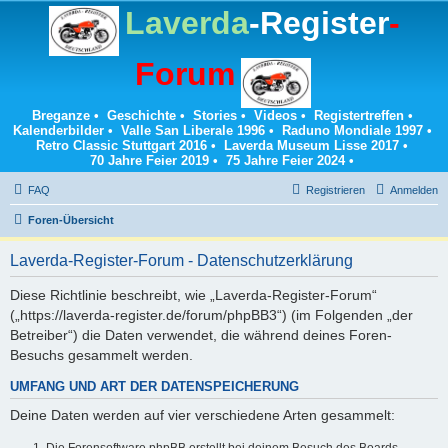
Laverda
-Register
-
Forum
Breganze
•
Geschichte
•
Stories
•
Videos
•
Registertreffen
•
Kalenderbilder
•
Valle San Liberale 1996
•
Raduno Mondiale 1997
•
Retro Classic Stuttgart 2016
•
Laverda Museum Lisse 2017
•
70 Jahre Feier 2019
•
75 Jahre Feier 2024
•
FAQ
Registrieren
Anmelden
Foren-Übersicht
Laverda-Register-Forum - Datenschutzerklärung
Diese Richtlinie beschreibt, wie „Laverda-Register-Forum“
(„https://laverda-register.de/forum/phpBB3“) (im Folgenden „der
Betreiber“) die Daten verwendet, die während deines Foren-
Besuchs gesammelt werden.
UMFANG UND ART DER DATENSPEICHERUNG
Deine Daten werden auf vier verschiedene Arten gesammelt:
Die Forensoftware phpBB erstellt bei deinem Besuch des Boards