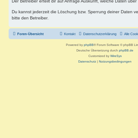
Der Betreiber erteilt dir auf Anfrage Auskunft, welche Daten über
Du kannst jederzeit die Löschung bzw. Sperrung deiner Daten ve
bitte den Betreiber.
Foren-Übersicht
Kontakt
Datenschutzerklärung
Alle Coo
Powered by
phpBB
® Forum Software © phpBB Lim
Deutsche Übersetzung durch
phpBB.de
Customized by
WireSys
Datenschutz
|
Nutzungsbedingungen