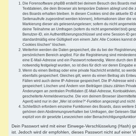
Die Forensoftware phpBB erstellt bei deinem Besuch des Boards meh
Textdateien, die dein Browser als temporäre Dateien ablegt und die
des Boards erhalten bleiben. In diesen Cookies sind die aktuelle ID d
Seitenaufrufe zugeordnet werden können), Informationen über die vo
Markierung dieser als gelesen/ungelesen; sofern du nicht angemeldet
deine Teilnahme an Umfragen (sofern du nicht angemeldet bist) ges
Benutzer-ID, ein Authentifizierungsschlüssel und eine Session-ID g
standardmäßig eine Gültigkeit von einem Jahr. Alle Cookies kannst du
Cookies löschen“ löschen.
Weiterhin werden die Daten gespeichert, die du bei der Registrierun
persönlichem Bereich angibst. Für die Registrierung sind mindesten
eine E-Mail-Adresse und ein Passwort notwendig. Wenn durch den Be
notwendig festgelegt wurden, so ist dies für dich vor deren Eingabe er
Wenn du einen Beitrag oder eine private Nachricht erstellst, so wer
ebenfalls gespeichert. Gleiches gilt, wenn du einen Beitrag als Entw
Fällen wird auch deine IP-Adresse gespeichert. Die IP-Adresse wird 
gespeichert: Löschen und Ändern von Beiträgen (dazu zählen Privat
Änderungen an zentralen Profildaten (E-Mail-Adresse, Kontoaktivier
gescheiterte Anmeldeversuche. Die von deinem Browser übermittel
Agent) wird nur in der „Wer ist online?“-Funktion angezeigt und nicht
Schließlich erfordern einzelne Funktionen des Boards, dass weitere
gehören dein Abstimmungsverhalten bei Umfragen, der Gelesen-Stat
explizit von dir gesetzte Lesezeichen oder Benachrichtigungsfunktio
Dein Passwort wird mit einer Einwege-Verschlüsselung (Hash) ge
ist. Jedoch wird dir empfohlen, dieses Passwort nicht auf einer 