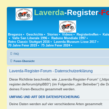
Laverda
-Register
-F
Breganze
•
Geschichte
•
Stories
•
Videos
•
Registertreffen
•
Kale
•
Valle San Liberale 1996
•
Raduno Mondiale 1997
•
Retro Classic Stuttgart 2016
•
Laverda Museum Lisse 2017
•
70 Jahre Feier 2019
•
75 Jahre Feier 2024
•
FAQ
Foren-Übersicht
Laverda-Register-Forum - Datenschutzerklärung
Diese Richtlinie beschreibt, wie „Laverda-Register-Forum“ („https
register.de/forum/phpBB3“) (im Folgenden „der Betreiber“) die 
deines Foren-Besuchs gesammelt werden.
UMFANG UND ART DER DATENSPEICHERUNG
Deine Daten werden auf vier verschiedene Arten gesammelt: