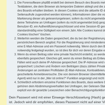
Die Forensoftware phpBB erstellt bei deinem Besuch des Boards meh
Textdateien, die dein Browser als temporäre Dateien ablegt und die
des Boards erhalten bleiben. In diesen Cookies sind die aktuelle ID d
Seitenaufrufe zugeordnet werden können), Informationen über die vo
Markierung dieser als gelesen/ungelesen; sofern du nicht angemeldet
deine Teilnahme an Umfragen (sofern du nicht angemeldet bist) ges
Benutzer-ID, ein Authentifizierungsschlüssel und eine Session-ID g
standardmäßig eine Gültigkeit von einem Jahr. Alle Cookies kannst du
Cookies löschen“ löschen.
Weiterhin werden die Daten gespeichert, die du bei der Registrierun
persönlichem Bereich angibst. Für die Registrierung sind mindesten
eine E-Mail-Adresse und ein Passwort notwendig. Wenn durch den Be
notwendig festgelegt wurden, so ist dies für dich vor deren Eingabe er
Wenn du einen Beitrag oder eine private Nachricht erstellst, so wer
ebenfalls gespeichert. Gleiches gilt, wenn du einen Beitrag als Entw
Fällen wird auch deine IP-Adresse gespeichert. Die IP-Adresse wird 
gespeichert: Löschen und Ändern von Beiträgen (dazu zählen Privat
Änderungen an zentralen Profildaten (E-Mail-Adresse, Kontoaktivier
gescheiterte Anmeldeversuche. Die von deinem Browser übermittel
Agent) wird nur in der „Wer ist online?“-Funktion angezeigt und nicht
Schließlich erfordern einzelne Funktionen des Boards, dass weitere
gehören dein Abstimmungsverhalten bei Umfragen, der Gelesen-Stat
explizit von dir gesetzte Lesezeichen oder Benachrichtigungsfunktio
Dein Passwort wird mit einer Einwege-Verschlüsselung (Hash) ge
ist. Jedoch wird dir empfohlen, dieses Passwort nicht auf einer 