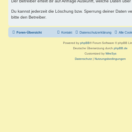
Der Betreiber erteilt dir auf Anfrage Auskunft, welche Daten über
Du kannst jederzeit die Löschung bzw. Sperrung deiner Daten ve
bitte den Betreiber.
Foren-Übersicht
Kontakt
Datenschutzerklärung
Alle Coo
Powered by
phpBB
® Forum Software © phpBB Lim
Deutsche Übersetzung durch
phpBB.de
Customized by
WireSys
Datenschutz
|
Nutzungsbedingungen