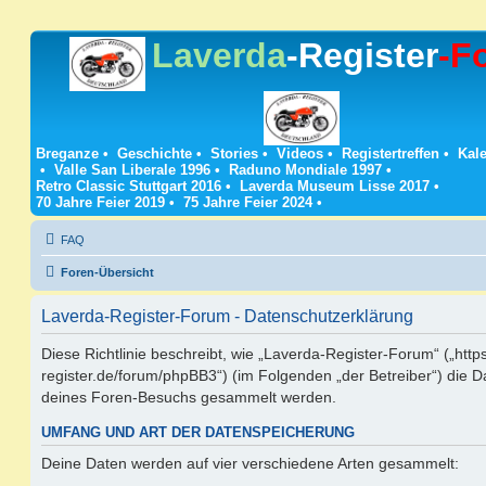
Laverda
-Register
-F
Breganze
•
Geschichte
•
Stories
•
Videos
•
Registertreffen
•
Kale
•
Valle San Liberale 1996
•
Raduno Mondiale 1997
•
Retro Classic Stuttgart 2016
•
Laverda Museum Lisse 2017
•
70 Jahre Feier 2019
•
75 Jahre Feier 2024
•
FAQ
Foren-Übersicht
Laverda-Register-Forum - Datenschutzerklärung
Diese Richtlinie beschreibt, wie „Laverda-Register-Forum“ („https
register.de/forum/phpBB3“) (im Folgenden „der Betreiber“) die 
deines Foren-Besuchs gesammelt werden.
UMFANG UND ART DER DATENSPEICHERUNG
Deine Daten werden auf vier verschiedene Arten gesammelt: