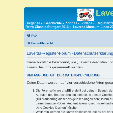
Lav
Breganze
•
Geschichte
•
Stories
•
Videos
•
Registertr
Retro Classic Stuttgart 2016
•
Laverda Museum Lisse 2
FAQ
Foren-Übersicht
Laverda-Register-Forum - Datenschutzerklärun
Diese Richtlinie beschreibt, wie „Laverda-Register-Fo
Foren-Besuchs gesammelt werden.
UMFANG UND ART DER DATENSPEICHERUNG
Deine Daten werden auf vier verschiedene Arten ges
Die Forensoftware phpBB erstellt bei deinem Besuch de
Aufrufen des Boards erhalten bleiben. In diesen Cookies
(zur Markierung dieser als gelesen/ungelesen; sofern d
deine Benutzer-ID, ein Authentifizierungsschlüssel und 
„Alle Cookies löschen“ löschen.
Weiterhin werden die Daten gespeichert, die du bei der 