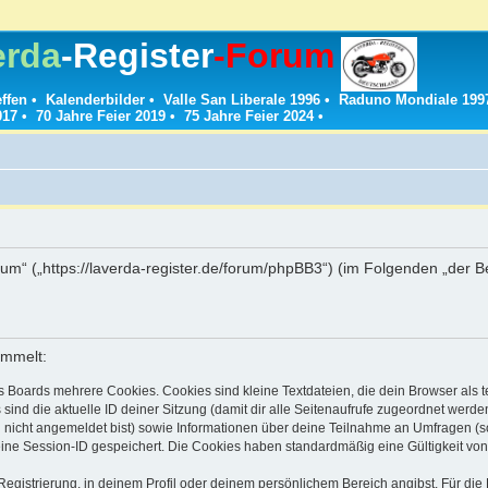
erda
-Register
-Forum
effen
•
Kalenderbilder
•
Valle San Liberale 1996
•
Raduno Mondiale 199
017
•
70 Jahre Feier 2019
•
75 Jahre Feier 2024
•
g
rum“ („https://laverda-register.de/forum/phpBB3“) (im Folgenden „der 
ammelt:
s Boards mehrere Cookies. Cookies sind kleine Textdateien, die dein Browser als
 sind die aktuelle ID deiner Sitzung (damit dir alle Seitenaufrufe zugeordnet werd
u nicht angemeldet bist) sowie Informationen über deine Teilnahme an Umfragen (s
eine Session-ID gespeichert. Die Cookies haben standardmäßig eine Gültigkeit von 
Registrierung, in deinem Profil oder deinem persönlichem Bereich angibst. Für di