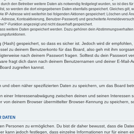
rch den Betreiber weitere Daten als notwendig festgelegt wurden, so ist dies für 
llst, so werden die dort eingegebenen Daten ebenfalls gespeichert. Gleiches gilt, 
Die IP-Adresse wird weiterhin bei folgenden Aktionen gespeichert: Löschen und Än
l-Adresse, Kontoaktivierung, Benutzer-Passwort) und gescheiterte Anmeldeversuch
ine?“-Funktion angezeigt und nicht dauerhaft gespeichert.
 dass weitere Daten gespeichert werden. Dazu gehören dein Abstimmungsverhalten
gungsfunktionen.
(Hash) gespeichert, so dass es sicher ist. Jedoch wird dir empfohlen, 
ssel zu deinem Benutzerkonto für das Board, also geh mit ihm sorgsam
htigterweise nach deinem Passwort fragen. Solltest du dein Passwort v
are fragt dich dann nach deinem Benutzernamen und deiner E-Mail-Ad
Board zugreifen kannst.
en und oben näher spezifizierten Daten zu speichern, um das Board bet
en einer Interessenabwägung zwischen deinen und seinen Interessen sow
r von deinem Browser übermittelter Browser-Kennung zu speichern, so
R DATEN
n Personen zu ermöglichen. Du bist dir daher bewusst, dass die Daten d
ber kann jedoch festlegen, dass einzelne Informationen nur für einen ei