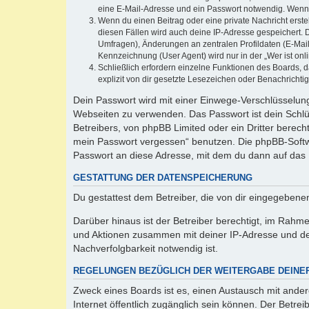
eine E-Mail-Adresse und ein Passwort notwendig. Wenn du
Wenn du einen Beitrag oder eine private Nachricht erste
diesen Fällen wird auch deine IP-Adresse gespeichert. 
Umfragen), Änderungen an zentralen Profildaten (E-Mai
Kennzeichnung (User Agent) wird nur in der „Wer ist onl
Schließlich erfordern einzelne Funktionen des Boards,
explizit von dir gesetzte Lesezeichen oder Benachrichti
Dein Passwort wird mit einer Einwege-Verschlüsselung 
Webseiten zu verwenden. Das Passwort ist dein Schlü
Betreibers, von phpBB Limited oder ein Dritter berec
mein Passwort vergessen“ benutzen. Die phpBB-Softw
Passwort an diese Adresse, mit dem du dann auf das 
GESTATTUNG DER DATENSPEICHERUNG
Du gestattest dem Betreiber, die von dir eingegeben
Darüber hinaus ist der Betreiber berechtigt, im Rahm
und Aktionen zusammen mit deiner IP-Adresse und de
Nachverfolgbarkeit notwendig ist.
REGELUNGEN BEZÜGLICH DER WEITERGABE DEINE
Zweck eines Boards ist es, einen Austausch mit andere
Internet öffentlich zugänglich sein können. Der Betrei