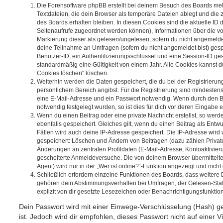
Die Forensoftware phpBB erstellt bei deinem Besuch des Boards meh
Textdateien, die dein Browser als temporäre Dateien ablegt und die
des Boards erhalten bleiben. In diesen Cookies sind die aktuelle ID d
Seitenaufrufe zugeordnet werden können), Informationen über die vo
Markierung dieser als gelesen/ungelesen; sofern du nicht angemeldet
deine Teilnahme an Umfragen (sofern du nicht angemeldet bist) ges
Benutzer-ID, ein Authentifizierungsschlüssel und eine Session-ID g
standardmäßig eine Gültigkeit von einem Jahr. Alle Cookies kannst du
Cookies löschen“ löschen.
Weiterhin werden die Daten gespeichert, die du bei der Registrierun
persönlichem Bereich angibst. Für die Registrierung sind mindesten
eine E-Mail-Adresse und ein Passwort notwendig. Wenn durch den Be
notwendig festgelegt wurden, so ist dies für dich vor deren Eingabe er
Wenn du einen Beitrag oder eine private Nachricht erstellst, so wer
ebenfalls gespeichert. Gleiches gilt, wenn du einen Beitrag als Entw
Fällen wird auch deine IP-Adresse gespeichert. Die IP-Adresse wird 
gespeichert: Löschen und Ändern von Beiträgen (dazu zählen Privat
Änderungen an zentralen Profildaten (E-Mail-Adresse, Kontoaktivier
gescheiterte Anmeldeversuche. Die von deinem Browser übermittel
Agent) wird nur in der „Wer ist online?“-Funktion angezeigt und nicht
Schließlich erfordern einzelne Funktionen des Boards, dass weitere
gehören dein Abstimmungsverhalten bei Umfragen, der Gelesen-Stat
explizit von dir gesetzte Lesezeichen oder Benachrichtigungsfunktio
Dein Passwort wird mit einer Einwege-Verschlüsselung (Hash) ge
ist. Jedoch wird dir empfohlen, dieses Passwort nicht auf einer 