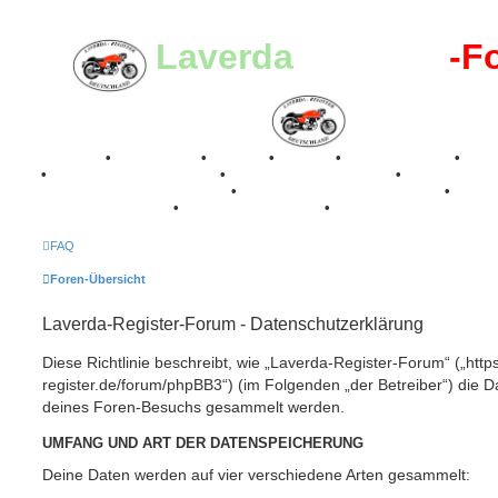
Laverda
-Register
-F
Breganze
•
Geschichte
•
Stories
•
Videos
•
Registertreffen
•
Kale
•
Valle San Liberale 1996
•
Raduno Mondiale 1997
•
Retro Classic Stuttgart 2016
•
Laverda Museum Lisse 2017
•
70 Jahre Feier 2019
•
75 Jahre Feier 2024
•
FAQ
Foren-Übersicht
Laverda-Register-Forum - Datenschutzerklärung
Diese Richtlinie beschreibt, wie „Laverda-Register-Forum“ („https
register.de/forum/phpBB3“) (im Folgenden „der Betreiber“) die 
deines Foren-Besuchs gesammelt werden.
UMFANG UND ART DER DATENSPEICHERUNG
Deine Daten werden auf vier verschiedene Arten gesammelt: