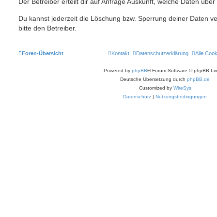
Der Betreiber erteilt dir auf Anfrage Auskunft, welche Daten über
Du kannst jederzeit die Löschung bzw. Sperrung deiner Daten ve
bitte den Betreiber.
Foren-Übersicht
Kontakt
Datenschutzerklärung
Alle Coo
Powered by
phpBB
® Forum Software © phpBB Lim
Deutsche Übersetzung durch
phpBB.de
Customized by
WireSys
Datenschutz
|
Nutzungsbedingungen