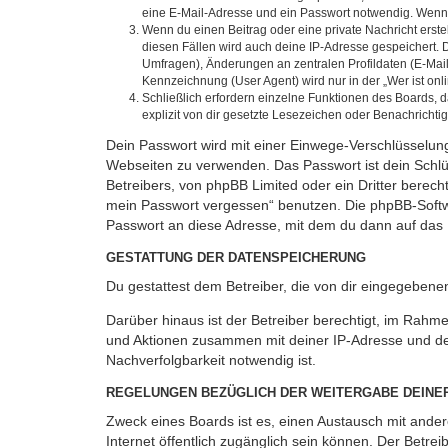
eine E-Mail-Adresse und ein Passwort notwendig. Wenn du
Wenn du einen Beitrag oder eine private Nachricht erste
diesen Fällen wird auch deine IP-Adresse gespeichert. 
Umfragen), Änderungen an zentralen Profildaten (E-Mai
Kennzeichnung (User Agent) wird nur in der „Wer ist onl
Schließlich erfordern einzelne Funktionen des Boards,
explizit von dir gesetzte Lesezeichen oder Benachrichti
Dein Passwort wird mit einer Einwege-Verschlüsselung 
Webseiten zu verwenden. Das Passwort ist dein Schlü
Betreibers, von phpBB Limited oder ein Dritter berec
mein Passwort vergessen“ benutzen. Die phpBB-Softw
Passwort an diese Adresse, mit dem du dann auf das 
GESTATTUNG DER DATENSPEICHERUNG
Du gestattest dem Betreiber, die von dir eingegeben
Darüber hinaus ist der Betreiber berechtigt, im Rahm
und Aktionen zusammen mit deiner IP-Adresse und de
Nachverfolgbarkeit notwendig ist.
REGELUNGEN BEZÜGLICH DER WEITERGABE DEINE
Zweck eines Boards ist es, einen Austausch mit andere
Internet öffentlich zugänglich sein können. Der Betrei