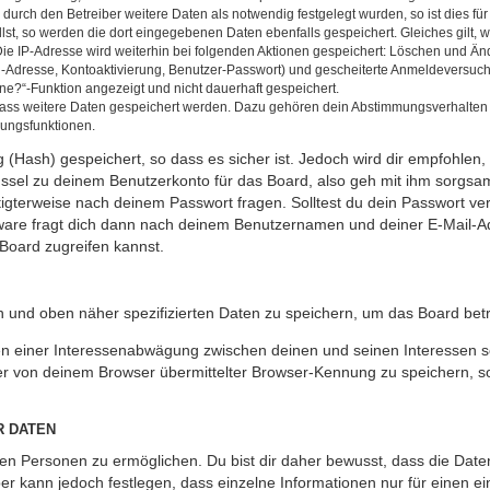
rch den Betreiber weitere Daten als notwendig festgelegt wurden, so ist dies für 
llst, so werden die dort eingegebenen Daten ebenfalls gespeichert. Gleiches gilt, 
Die IP-Adresse wird weiterhin bei folgenden Aktionen gespeichert: Löschen und Än
l-Adresse, Kontoaktivierung, Benutzer-Passwort) und gescheiterte Anmeldeversuch
ine?“-Funktion angezeigt und nicht dauerhaft gespeichert.
 dass weitere Daten gespeichert werden. Dazu gehören dein Abstimmungsverhalten
gungsfunktionen.
(Hash) gespeichert, so dass es sicher ist. Jedoch wird dir empfohlen, 
ssel zu deinem Benutzerkonto für das Board, also geh mit ihm sorgsam
htigterweise nach deinem Passwort fragen. Solltest du dein Passwort v
are fragt dich dann nach deinem Benutzernamen und deiner E-Mail-Ad
Board zugreifen kannst.
en und oben näher spezifizierten Daten zu speichern, um das Board bet
en einer Interessenabwägung zwischen deinen und seinen Interessen sow
r von deinem Browser übermittelter Browser-Kennung zu speichern, so
R DATEN
n Personen zu ermöglichen. Du bist dir daher bewusst, dass die Daten d
ber kann jedoch festlegen, dass einzelne Informationen nur für einen ei