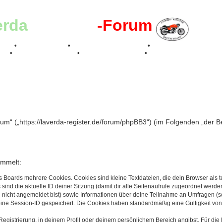
erda
-Register
-Forum
effen
•
Kalenderbilder
•
Valle San Liberale 1996
•
Raduno Mondiale 199
017
•
70 Jahre Feier 2019
•
75 Jahre Feier 2024
•
g
rum“ („https://laverda-register.de/forum/phpBB3“) (im Folgenden „der 
ammelt:
s Boards mehrere Cookies. Cookies sind kleine Textdateien, die dein Browser als
 sind die aktuelle ID deiner Sitzung (damit dir alle Seitenaufrufe zugeordnet werd
u nicht angemeldet bist) sowie Informationen über deine Teilnahme an Umfragen (s
eine Session-ID gespeichert. Die Cookies haben standardmäßig eine Gültigkeit von 
Registrierung, in deinem Profil oder deinem persönlichem Bereich angibst. Für di