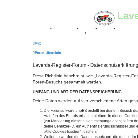
Lav
Breganze
•
Geschichte
•
Stories
•
Videos
•
Registertr
Retro Classic Stuttgart 2016
•
Laverda Museum Lisse 2
FAQ
Foren-Übersicht
Laverda-Register-Forum - Datenschutzerklärun
Diese Richtlinie beschreibt, wie „Laverda-Register-Fo
Foren-Besuchs gesammelt werden.
UMFANG UND ART DER DATENSPEICHERUNG
Deine Daten werden auf vier verschiedene Arten ges
Die Forensoftware phpBB erstellt bei deinem Besuch de
Aufrufen des Boards erhalten bleiben. In diesen Cookies
(zur Markierung dieser als gelesen/ungelesen; sofern d
deine Benutzer-ID, ein Authentifizierungsschlüssel und 
„Alle Cookies löschen“ löschen.
Weiterhin werden die Daten gespeichert, die du bei der 