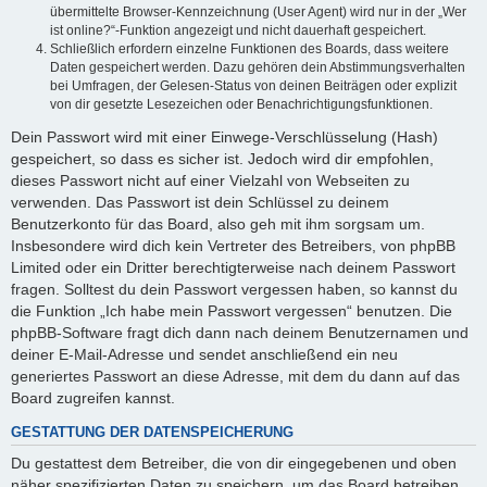
übermittelte Browser-Kennzeichnung (User Agent) wird nur in der „Wer
ist online?“-Funktion angezeigt und nicht dauerhaft gespeichert.
Schließlich erfordern einzelne Funktionen des Boards, dass weitere
Daten gespeichert werden. Dazu gehören dein Abstimmungsverhalten
bei Umfragen, der Gelesen-Status von deinen Beiträgen oder explizit
von dir gesetzte Lesezeichen oder Benachrichtigungsfunktionen.
Dein Passwort wird mit einer Einwege-Verschlüsselung (Hash)
gespeichert, so dass es sicher ist. Jedoch wird dir empfohlen,
dieses Passwort nicht auf einer Vielzahl von Webseiten zu
verwenden. Das Passwort ist dein Schlüssel zu deinem
Benutzerkonto für das Board, also geh mit ihm sorgsam um.
Insbesondere wird dich kein Vertreter des Betreibers, von phpBB
Limited oder ein Dritter berechtigterweise nach deinem Passwort
fragen. Solltest du dein Passwort vergessen haben, so kannst du
die Funktion „Ich habe mein Passwort vergessen“ benutzen. Die
phpBB-Software fragt dich dann nach deinem Benutzernamen und
deiner E-Mail-Adresse und sendet anschließend ein neu
generiertes Passwort an diese Adresse, mit dem du dann auf das
Board zugreifen kannst.
GESTATTUNG DER DATENSPEICHERUNG
Du gestattest dem Betreiber, die von dir eingegebenen und oben
näher spezifizierten Daten zu speichern, um das Board betreiben