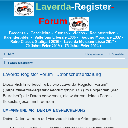
Laverda
-Register
-
Forum
Breganze
•
Geschichte
•
Stories
•
Videos
•
Registertreffen
•
Kalenderbilder
•
Valle San Liberale 1996
•
Raduno Mondiale 1997
•
Retro Classic Stuttgart 2016
•
Laverda Museum Lisse 2017
•
70 Jahre Feier 2019
•
75 Jahre Feier 2024
•
FAQ
Registrieren
Anmelden
Foren-Übersicht
Laverda-Register-Forum - Datenschutzerklärung
Diese Richtlinie beschreibt, wie „Laverda-Register-Forum“
(„https://laverda-register.de/forum/phpBB3“) (im Folgenden „der
Betreiber“) die Daten verwendet, die während deines Foren-
Besuchs gesammelt werden.
UMFANG UND ART DER DATENSPEICHERUNG
Deine Daten werden auf vier verschiedene Arten gesammelt:
Die Forensoftware phpBB erstellt bei deinem Besuch des Boards