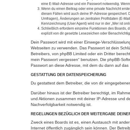
eine E-Mail-Adresse und ein Passwort notwendig. Wenn du
Wenn du einen Beitrag oder eine private Nachricht erste
diesen Fällen wird auch deine IP-Adresse gespeichert. 
Umfragen), Änderungen an zentralen Profildaten (E-Mai
Kennzeichnung (User Agent) wird nur in der „Wer ist onl
Schließlich erfordern einzelne Funktionen des Boards,
explizit von dir gesetzte Lesezeichen oder Benachrichti
Dein Passwort wird mit einer Einwege-Verschlüsselung 
Webseiten zu verwenden. Das Passwort ist dein Schlü
Betreibers, von phpBB Limited oder ein Dritter berec
mein Passwort vergessen“ benutzen. Die phpBB-Softw
Passwort an diese Adresse, mit dem du dann auf das 
GESTATTUNG DER DATENSPEICHERUNG
Du gestattest dem Betreiber, die von dir eingegeben
Darüber hinaus ist der Betreiber berechtigt, im Rahm
und Aktionen zusammen mit deiner IP-Adresse und de
Nachverfolgbarkeit notwendig ist.
REGELUNGEN BEZÜGLICH DER WEITERGABE DEINE
Zweck eines Boards ist es, einen Austausch mit andere
Internet öffentlich zugänglich sein können. Der Betrei