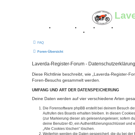
Lav
Breganze
•
Geschichte
•
Stories
•
Videos
•
Registertr
Retro Classic Stuttgart 2016
•
Laverda Museum Lisse 2
FAQ
Foren-Übersicht
Laverda-Register-Forum - Datenschutzerklärun
Diese Richtlinie beschreibt, wie „Laverda-Register-Fo
Foren-Besuchs gesammelt werden.
UMFANG UND ART DER DATENSPEICHERUNG
Deine Daten werden auf vier verschiedene Arten ges
Die Forensoftware phpBB erstellt bei deinem Besuch de
Aufrufen des Boards erhalten bleiben. In diesen Cookies
(zur Markierung dieser als gelesen/ungelesen; sofern d
deine Benutzer-ID, ein Authentifizierungsschlüssel und 
„Alle Cookies löschen“ löschen.
Weiterhin werden die Daten gespeichert, die du bei der 