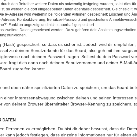
rch den Betreiber weitere Daten als notwendig festgelegt wurden, so ist dies für 
llst, so werden die dort eingegebenen Daten ebenfalls gespeichert. Gleiches gilt, 
Die IP-Adresse wird weiterhin bei folgenden Aktionen gespeichert: Löschen und Än
l-Adresse, Kontoaktivierung, Benutzer-Passwort) und gescheiterte Anmeldeversuch
ine?“-Funktion angezeigt und nicht dauerhaft gespeichert.
 dass weitere Daten gespeichert werden. Dazu gehören dein Abstimmungsverhalten
gungsfunktionen.
(Hash) gespeichert, so dass es sicher ist. Jedoch wird dir empfohlen, 
ssel zu deinem Benutzerkonto für das Board, also geh mit ihm sorgsam
htigterweise nach deinem Passwort fragen. Solltest du dein Passwort v
are fragt dich dann nach deinem Benutzernamen und deiner E-Mail-Ad
Board zugreifen kannst.
en und oben näher spezifizierten Daten zu speichern, um das Board bet
en einer Interessenabwägung zwischen deinen und seinen Interessen sow
r von deinem Browser übermittelter Browser-Kennung zu speichern, so
R DATEN
n Personen zu ermöglichen. Du bist dir daher bewusst, dass die Daten d
ber kann jedoch festlegen, dass einzelne Informationen nur für einen ei