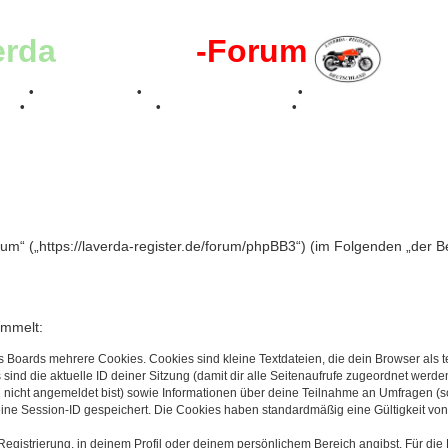
erda
-Register
-Forum
effen
•
Kalenderbilder
•
Valle San Liberale 1996
•
Raduno Mondiale 199
017
•
70 Jahre Feier 2019
•
75 Jahre Feier 2024
•
g
rum“ („https://laverda-register.de/forum/phpBB3“) (im Folgenden „der 
ammelt:
s Boards mehrere Cookies. Cookies sind kleine Textdateien, die dein Browser als
 sind die aktuelle ID deiner Sitzung (damit dir alle Seitenaufrufe zugeordnet werd
u nicht angemeldet bist) sowie Informationen über deine Teilnahme an Umfragen (s
eine Session-ID gespeichert. Die Cookies haben standardmäßig eine Gültigkeit von 
Registrierung, in deinem Profil oder deinem persönlichem Bereich angibst. Für di