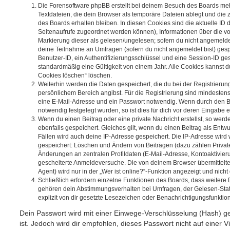
Die Forensoftware phpBB erstellt bei deinem Besuch des Boards meh
Textdateien, die dein Browser als temporäre Dateien ablegt und die
des Boards erhalten bleiben. In diesen Cookies sind die aktuelle ID d
Seitenaufrufe zugeordnet werden können), Informationen über die vo
Markierung dieser als gelesen/ungelesen; sofern du nicht angemeldet
deine Teilnahme an Umfragen (sofern du nicht angemeldet bist) ges
Benutzer-ID, ein Authentifizierungsschlüssel und eine Session-ID g
standardmäßig eine Gültigkeit von einem Jahr. Alle Cookies kannst du
Cookies löschen“ löschen.
Weiterhin werden die Daten gespeichert, die du bei der Registrierun
persönlichem Bereich angibst. Für die Registrierung sind mindesten
eine E-Mail-Adresse und ein Passwort notwendig. Wenn durch den Be
notwendig festgelegt wurden, so ist dies für dich vor deren Eingabe er
Wenn du einen Beitrag oder eine private Nachricht erstellst, so wer
ebenfalls gespeichert. Gleiches gilt, wenn du einen Beitrag als Entw
Fällen wird auch deine IP-Adresse gespeichert. Die IP-Adresse wird 
gespeichert: Löschen und Ändern von Beiträgen (dazu zählen Privat
Änderungen an zentralen Profildaten (E-Mail-Adresse, Kontoaktivier
gescheiterte Anmeldeversuche. Die von deinem Browser übermittel
Agent) wird nur in der „Wer ist online?“-Funktion angezeigt und nicht
Schließlich erfordern einzelne Funktionen des Boards, dass weitere
gehören dein Abstimmungsverhalten bei Umfragen, der Gelesen-Stat
explizit von dir gesetzte Lesezeichen oder Benachrichtigungsfunktio
Dein Passwort wird mit einer Einwege-Verschlüsselung (Hash) ge
ist. Jedoch wird dir empfohlen, dieses Passwort nicht auf einer 