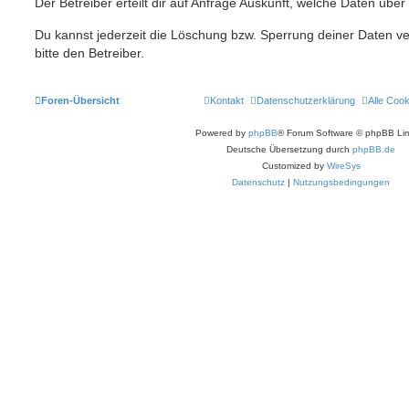
Der Betreiber erteilt dir auf Anfrage Auskunft, welche Daten über
Du kannst jederzeit die Löschung bzw. Sperrung deiner Daten ve
bitte den Betreiber.
Foren-Übersicht
Kontakt
Datenschutzerklärung
Alle Coo
Powered by
phpBB
® Forum Software © phpBB Lim
Deutsche Übersetzung durch
phpBB.de
Customized by
WireSys
Datenschutz
|
Nutzungsbedingungen