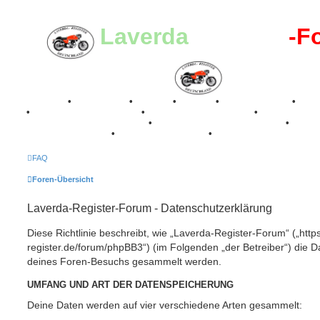
Laverda
-Register
-F
Breganze
•
Geschichte
•
Stories
•
Videos
•
Registertreffen
•
Kale
•
Valle San Liberale 1996
•
Raduno Mondiale 1997
•
Retro Classic Stuttgart 2016
•
Laverda Museum Lisse 2017
•
70 Jahre Feier 2019
•
75 Jahre Feier 2024
•
FAQ
Foren-Übersicht
Laverda-Register-Forum - Datenschutzerklärung
Diese Richtlinie beschreibt, wie „Laverda-Register-Forum“ („https
register.de/forum/phpBB3“) (im Folgenden „der Betreiber“) die 
deines Foren-Besuchs gesammelt werden.
UMFANG UND ART DER DATENSPEICHERUNG
Deine Daten werden auf vier verschiedene Arten gesammelt: