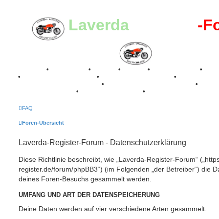
Laverda
-Register
-F
Breganze
•
Geschichte
•
Stories
•
Videos
•
Registertreffen
•
Kale
•
Valle San Liberale 1996
•
Raduno Mondiale 1997
•
Retro Classic Stuttgart 2016
•
Laverda Museum Lisse 2017
•
70 Jahre Feier 2019
•
75 Jahre Feier 2024
•
FAQ
Foren-Übersicht
Laverda-Register-Forum - Datenschutzerklärung
Diese Richtlinie beschreibt, wie „Laverda-Register-Forum“ („https
register.de/forum/phpBB3“) (im Folgenden „der Betreiber“) die 
deines Foren-Besuchs gesammelt werden.
UMFANG UND ART DER DATENSPEICHERUNG
Deine Daten werden auf vier verschiedene Arten gesammelt: