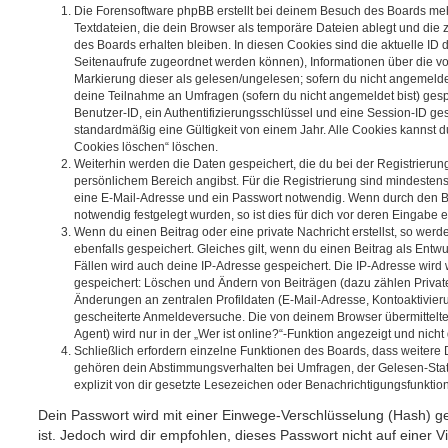
Die Forensoftware phpBB erstellt bei deinem Besuch des Boards meh
Textdateien, die dein Browser als temporäre Dateien ablegt und die
des Boards erhalten bleiben. In diesen Cookies sind die aktuelle ID d
Seitenaufrufe zugeordnet werden können), Informationen über die vo
Markierung dieser als gelesen/ungelesen; sofern du nicht angemeldet
deine Teilnahme an Umfragen (sofern du nicht angemeldet bist) ges
Benutzer-ID, ein Authentifizierungsschlüssel und eine Session-ID g
standardmäßig eine Gültigkeit von einem Jahr. Alle Cookies kannst du
Cookies löschen“ löschen.
Weiterhin werden die Daten gespeichert, die du bei der Registrierun
persönlichem Bereich angibst. Für die Registrierung sind mindesten
eine E-Mail-Adresse und ein Passwort notwendig. Wenn durch den Be
notwendig festgelegt wurden, so ist dies für dich vor deren Eingabe er
Wenn du einen Beitrag oder eine private Nachricht erstellst, so wer
ebenfalls gespeichert. Gleiches gilt, wenn du einen Beitrag als Entw
Fällen wird auch deine IP-Adresse gespeichert. Die IP-Adresse wird 
gespeichert: Löschen und Ändern von Beiträgen (dazu zählen Privat
Änderungen an zentralen Profildaten (E-Mail-Adresse, Kontoaktivier
gescheiterte Anmeldeversuche. Die von deinem Browser übermittel
Agent) wird nur in der „Wer ist online?“-Funktion angezeigt und nicht
Schließlich erfordern einzelne Funktionen des Boards, dass weitere
gehören dein Abstimmungsverhalten bei Umfragen, der Gelesen-Stat
explizit von dir gesetzte Lesezeichen oder Benachrichtigungsfunktio
Dein Passwort wird mit einer Einwege-Verschlüsselung (Hash) ge
ist. Jedoch wird dir empfohlen, dieses Passwort nicht auf einer 