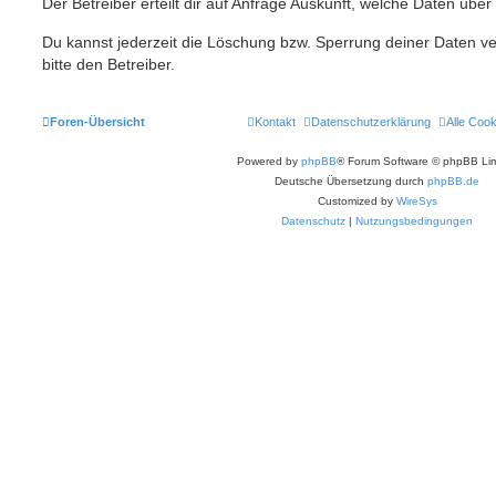
Der Betreiber erteilt dir auf Anfrage Auskunft, welche Daten über
Du kannst jederzeit die Löschung bzw. Sperrung deiner Daten ve
bitte den Betreiber.
Foren-Übersicht
Kontakt
Datenschutzerklärung
Alle Coo
Powered by
phpBB
® Forum Software © phpBB Lim
Deutsche Übersetzung durch
phpBB.de
Customized by
WireSys
Datenschutz
|
Nutzungsbedingungen