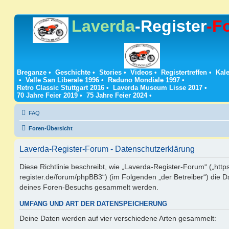
Laverda
-Register
-F
Breganze
•
Geschichte
•
Stories
•
Videos
•
Registertreffen
•
Kale
•
Valle San Liberale 1996
•
Raduno Mondiale 1997
•
Retro Classic Stuttgart 2016
•
Laverda Museum Lisse 2017
•
70 Jahre Feier 2019
•
75 Jahre Feier 2024
•
FAQ
Foren-Übersicht
Laverda-Register-Forum - Datenschutzerklärung
Diese Richtlinie beschreibt, wie „Laverda-Register-Forum“ („https
register.de/forum/phpBB3“) (im Folgenden „der Betreiber“) die 
deines Foren-Besuchs gesammelt werden.
UMFANG UND ART DER DATENSPEICHERUNG
Deine Daten werden auf vier verschiedene Arten gesammelt: