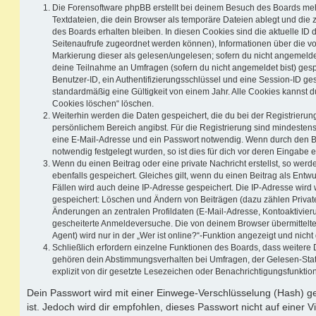
Die Forensoftware phpBB erstellt bei deinem Besuch des Boards meh
Textdateien, die dein Browser als temporäre Dateien ablegt und die
des Boards erhalten bleiben. In diesen Cookies sind die aktuelle ID d
Seitenaufrufe zugeordnet werden können), Informationen über die vo
Markierung dieser als gelesen/ungelesen; sofern du nicht angemeldet
deine Teilnahme an Umfragen (sofern du nicht angemeldet bist) ges
Benutzer-ID, ein Authentifizierungsschlüssel und eine Session-ID g
standardmäßig eine Gültigkeit von einem Jahr. Alle Cookies kannst du
Cookies löschen“ löschen.
Weiterhin werden die Daten gespeichert, die du bei der Registrierun
persönlichem Bereich angibst. Für die Registrierung sind mindesten
eine E-Mail-Adresse und ein Passwort notwendig. Wenn durch den Be
notwendig festgelegt wurden, so ist dies für dich vor deren Eingabe er
Wenn du einen Beitrag oder eine private Nachricht erstellst, so wer
ebenfalls gespeichert. Gleiches gilt, wenn du einen Beitrag als Entw
Fällen wird auch deine IP-Adresse gespeichert. Die IP-Adresse wird 
gespeichert: Löschen und Ändern von Beiträgen (dazu zählen Privat
Änderungen an zentralen Profildaten (E-Mail-Adresse, Kontoaktivier
gescheiterte Anmeldeversuche. Die von deinem Browser übermittel
Agent) wird nur in der „Wer ist online?“-Funktion angezeigt und nicht
Schließlich erfordern einzelne Funktionen des Boards, dass weitere
gehören dein Abstimmungsverhalten bei Umfragen, der Gelesen-Stat
explizit von dir gesetzte Lesezeichen oder Benachrichtigungsfunktio
Dein Passwort wird mit einer Einwege-Verschlüsselung (Hash) ge
ist. Jedoch wird dir empfohlen, dieses Passwort nicht auf einer 