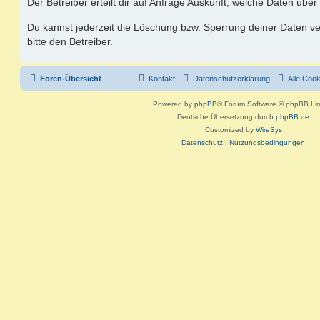
Der Betreiber erteilt dir auf Anfrage Auskunft, welche Daten über
Du kannst jederzeit die Löschung bzw. Sperrung deiner Daten ve
bitte den Betreiber.
Foren-Übersicht
Kontakt
Datenschutzerklärung
Alle Coo
Powered by
phpBB
® Forum Software © phpBB Lim
Deutsche Übersetzung durch
phpBB.de
Customized by
WireSys
Datenschutz
|
Nutzungsbedingungen