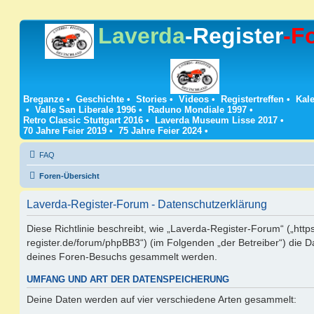
Laverda
-Register
-F
Breganze
•
Geschichte
•
Stories
•
Videos
•
Registertreffen
•
Kale
•
Valle San Liberale 1996
•
Raduno Mondiale 1997
•
Retro Classic Stuttgart 2016
•
Laverda Museum Lisse 2017
•
70 Jahre Feier 2019
•
75 Jahre Feier 2024
•
FAQ
Foren-Übersicht
Laverda-Register-Forum - Datenschutzerklärung
Diese Richtlinie beschreibt, wie „Laverda-Register-Forum“ („https
register.de/forum/phpBB3“) (im Folgenden „der Betreiber“) die 
deines Foren-Besuchs gesammelt werden.
UMFANG UND ART DER DATENSPEICHERUNG
Deine Daten werden auf vier verschiedene Arten gesammelt: