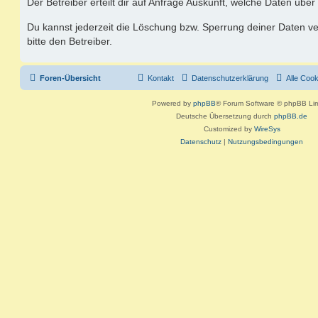
Der Betreiber erteilt dir auf Anfrage Auskunft, welche Daten über
Du kannst jederzeit die Löschung bzw. Sperrung deiner Daten ve
bitte den Betreiber.
Foren-Übersicht
Kontakt
Datenschutzerklärung
Alle Coo
Powered by
phpBB
® Forum Software © phpBB Lim
Deutsche Übersetzung durch
phpBB.de
Customized by
WireSys
Datenschutz
|
Nutzungsbedingungen