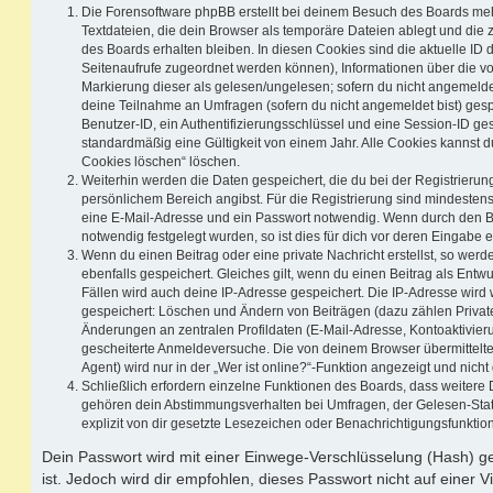
Die Forensoftware phpBB erstellt bei deinem Besuch des Boards meh
Textdateien, die dein Browser als temporäre Dateien ablegt und die
des Boards erhalten bleiben. In diesen Cookies sind die aktuelle ID d
Seitenaufrufe zugeordnet werden können), Informationen über die vo
Markierung dieser als gelesen/ungelesen; sofern du nicht angemeldet
deine Teilnahme an Umfragen (sofern du nicht angemeldet bist) ges
Benutzer-ID, ein Authentifizierungsschlüssel und eine Session-ID g
standardmäßig eine Gültigkeit von einem Jahr. Alle Cookies kannst du
Cookies löschen“ löschen.
Weiterhin werden die Daten gespeichert, die du bei der Registrierun
persönlichem Bereich angibst. Für die Registrierung sind mindesten
eine E-Mail-Adresse und ein Passwort notwendig. Wenn durch den Be
notwendig festgelegt wurden, so ist dies für dich vor deren Eingabe er
Wenn du einen Beitrag oder eine private Nachricht erstellst, so wer
ebenfalls gespeichert. Gleiches gilt, wenn du einen Beitrag als Entw
Fällen wird auch deine IP-Adresse gespeichert. Die IP-Adresse wird 
gespeichert: Löschen und Ändern von Beiträgen (dazu zählen Privat
Änderungen an zentralen Profildaten (E-Mail-Adresse, Kontoaktivier
gescheiterte Anmeldeversuche. Die von deinem Browser übermittel
Agent) wird nur in der „Wer ist online?“-Funktion angezeigt und nicht
Schließlich erfordern einzelne Funktionen des Boards, dass weitere
gehören dein Abstimmungsverhalten bei Umfragen, der Gelesen-Stat
explizit von dir gesetzte Lesezeichen oder Benachrichtigungsfunktio
Dein Passwort wird mit einer Einwege-Verschlüsselung (Hash) ge
ist. Jedoch wird dir empfohlen, dieses Passwort nicht auf einer 