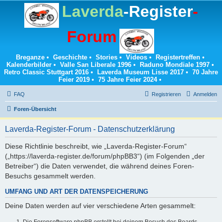
Laverda
-Register
-
Forum
Breganze
•
Geschichte
•
Stories
•
Videos
•
Registertreffen
•
Kalenderbilder
•
Valle San Liberale 1996
•
Raduno Mondiale 1997
•
Retro Classic Stuttgart 2016
•
Laverda Museum Lisse 2017
•
70 Jahre
Feier 2019
•
75 Jahre Feier 2024
•
FAQ
Registrieren
Anmelden
Foren-Übersicht
Laverda-Register-Forum - Datenschutzerklärung
Diese Richtlinie beschreibt, wie „Laverda-Register-Forum“
(„https://laverda-register.de/forum/phpBB3“) (im Folgenden „der
Betreiber“) die Daten verwendet, die während deines Foren-
Besuchs gesammelt werden.
UMFANG UND ART DER DATENSPEICHERUNG
Deine Daten werden auf vier verschiedene Arten gesammelt:
Die Forensoftware phpBB erstellt bei deinem Besuch des Boards