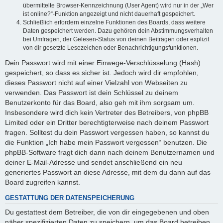
übermittelte Browser-Kennzeichnung (User Agent) wird nur in der „Wer
ist online?“-Funktion angezeigt und nicht dauerhaft gespeichert.
Schließlich erfordern einzelne Funktionen des Boards, dass weitere
Daten gespeichert werden. Dazu gehören dein Abstimmungsverhalten
bei Umfragen, der Gelesen-Status von deinen Beiträgen oder explizit
von dir gesetzte Lesezeichen oder Benachrichtigungsfunktionen.
Dein Passwort wird mit einer Einwege-Verschlüsselung (Hash)
gespeichert, so dass es sicher ist. Jedoch wird dir empfohlen,
dieses Passwort nicht auf einer Vielzahl von Webseiten zu
verwenden. Das Passwort ist dein Schlüssel zu deinem
Benutzerkonto für das Board, also geh mit ihm sorgsam um.
Insbesondere wird dich kein Vertreter des Betreibers, von phpBB
Limited oder ein Dritter berechtigterweise nach deinem Passwort
fragen. Solltest du dein Passwort vergessen haben, so kannst du
die Funktion „Ich habe mein Passwort vergessen“ benutzen. Die
phpBB-Software fragt dich dann nach deinem Benutzernamen und
deiner E-Mail-Adresse und sendet anschließend ein neu
generiertes Passwort an diese Adresse, mit dem du dann auf das
Board zugreifen kannst.
GESTATTUNG DER DATENSPEICHERUNG
Du gestattest dem Betreiber, die von dir eingegebenen und oben
näher spezifizierten Daten zu speichern, um das Board betreiben