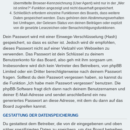
übermittelte Browser-Kennzeichnung (User Agent) wird nur in der „Wer
ist online?“-Funktion angezeigt und nicht dauerhaft gespeichert.
Schließlich erfordern einzelne Funktionen des Boards, dass weitere
Daten gespeichert werden. Dazu gehören dein Abstimmungsverhalten
bei Umfragen, der Gelesen-Status von deinen Beiträgen oder explizit
von dir gesetzte Lesezeichen oder Benachrichtigungsfunktionen.
Dein Passwort wird mit einer Einwege-Verschlüsselung (Hash)
gespeichert, so dass es sicher ist. Jedoch wird dir empfohlen,
dieses Passwort nicht auf einer Vielzahl von Webseiten zu
verwenden. Das Passwort ist dein Schlüssel zu deinem
Benutzerkonto für das Board, also geh mit ihm sorgsam um.
Insbesondere wird dich kein Vertreter des Betreibers, von phpBB
Limited oder ein Dritter berechtigterweise nach deinem Passwort
fragen. Solltest du dein Passwort vergessen haben, so kannst du
die Funktion „Ich habe mein Passwort vergessen“ benutzen. Die
phpBB-Software fragt dich dann nach deinem Benutzernamen und
deiner E-Mail-Adresse und sendet anschließend ein neu
generiertes Passwort an diese Adresse, mit dem du dann auf das
Board zugreifen kannst.
GESTATTUNG DER DATENSPEICHERUNG
Du gestattest dem Betreiber, die von dir eingegebenen und oben
näher spezifizierten Daten zu speichern, um das Board betreiben