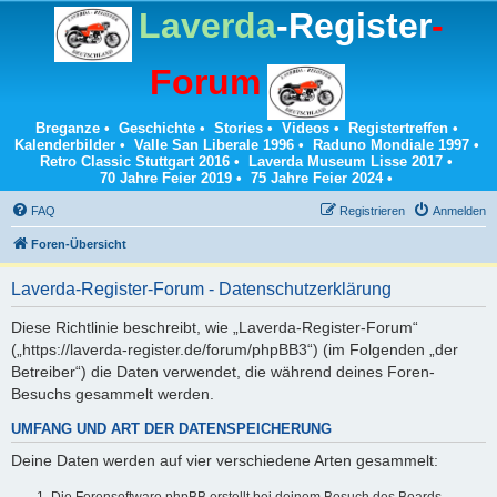
Laverda
-Register
-
Forum
Breganze
•
Geschichte
•
Stories
•
Videos
•
Registertreffen
•
Kalenderbilder
•
Valle San Liberale 1996
•
Raduno Mondiale 1997
•
Retro Classic Stuttgart 2016
•
Laverda Museum Lisse 2017
•
70 Jahre Feier 2019
•
75 Jahre Feier 2024
•
FAQ
Registrieren
Anmelden
Foren-Übersicht
Laverda-Register-Forum - Datenschutzerklärung
Diese Richtlinie beschreibt, wie „Laverda-Register-Forum“
(„https://laverda-register.de/forum/phpBB3“) (im Folgenden „der
Betreiber“) die Daten verwendet, die während deines Foren-
Besuchs gesammelt werden.
UMFANG UND ART DER DATENSPEICHERUNG
Deine Daten werden auf vier verschiedene Arten gesammelt:
Die Forensoftware phpBB erstellt bei deinem Besuch des Boards