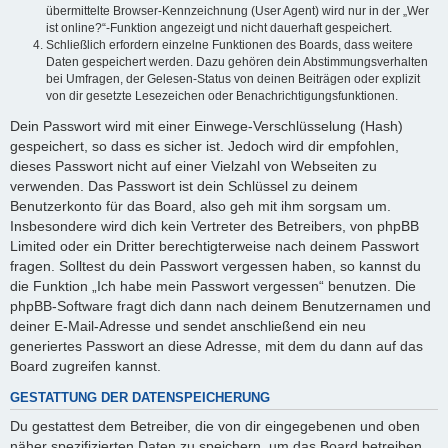
übermittelte Browser-Kennzeichnung (User Agent) wird nur in der „Wer
ist online?“-Funktion angezeigt und nicht dauerhaft gespeichert.
Schließlich erfordern einzelne Funktionen des Boards, dass weitere
Daten gespeichert werden. Dazu gehören dein Abstimmungsverhalten
bei Umfragen, der Gelesen-Status von deinen Beiträgen oder explizit
von dir gesetzte Lesezeichen oder Benachrichtigungsfunktionen.
Dein Passwort wird mit einer Einwege-Verschlüsselung (Hash)
gespeichert, so dass es sicher ist. Jedoch wird dir empfohlen,
dieses Passwort nicht auf einer Vielzahl von Webseiten zu
verwenden. Das Passwort ist dein Schlüssel zu deinem
Benutzerkonto für das Board, also geh mit ihm sorgsam um.
Insbesondere wird dich kein Vertreter des Betreibers, von phpBB
Limited oder ein Dritter berechtigterweise nach deinem Passwort
fragen. Solltest du dein Passwort vergessen haben, so kannst du
die Funktion „Ich habe mein Passwort vergessen“ benutzen. Die
phpBB-Software fragt dich dann nach deinem Benutzernamen und
deiner E-Mail-Adresse und sendet anschließend ein neu
generiertes Passwort an diese Adresse, mit dem du dann auf das
Board zugreifen kannst.
GESTATTUNG DER DATENSPEICHERUNG
Du gestattest dem Betreiber, die von dir eingegebenen und oben
näher spezifizierten Daten zu speichern, um das Board betreiben