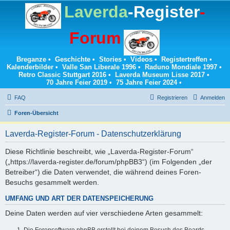
Laverda
-Register
-
Forum
Breganze
•
Geschichte
•
Stories
•
Videos
•
Registertreffen
•
Kalenderbilder
•
Valle San Liberale 1996
•
Raduno Mondiale 1997
•
Retro Classic Stuttgart 2016
•
Laverda Museum Lisse 2017
•
70 Jahre Feier 2019
•
75 Jahre Feier 2024
•
FAQ
Registrieren
Anmelden
Foren-Übersicht
Laverda-Register-Forum - Datenschutzerklärung
Diese Richtlinie beschreibt, wie „Laverda-Register-Forum“
(„https://laverda-register.de/forum/phpBB3“) (im Folgenden „der
Betreiber“) die Daten verwendet, die während deines Foren-
Besuchs gesammelt werden.
UMFANG UND ART DER DATENSPEICHERUNG
Deine Daten werden auf vier verschiedene Arten gesammelt:
Die Forensoftware phpBB erstellt bei deinem Besuch des Boards