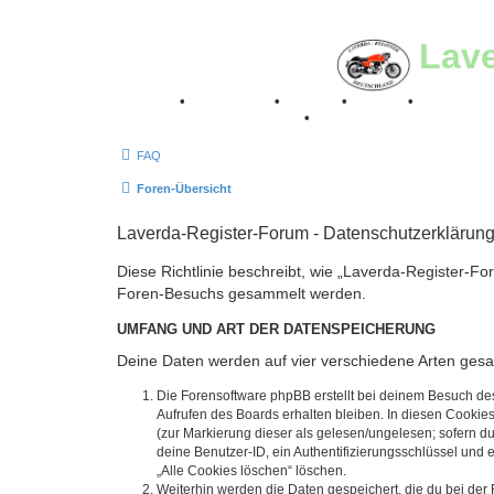
Lav
Breganze
•
Geschichte
•
Stories
•
Videos
•
Registertr
Retro Classic Stuttgart 2016
•
Laverda Museum Lisse 2
FAQ
Foren-Übersicht
Laverda-Register-Forum - Datenschutzerklärun
Diese Richtlinie beschreibt, wie „Laverda-Register-Fo
Foren-Besuchs gesammelt werden.
UMFANG UND ART DER DATENSPEICHERUNG
Deine Daten werden auf vier verschiedene Arten ges
Die Forensoftware phpBB erstellt bei deinem Besuch de
Aufrufen des Boards erhalten bleiben. In diesen Cookies
(zur Markierung dieser als gelesen/ungelesen; sofern d
deine Benutzer-ID, ein Authentifizierungsschlüssel und 
„Alle Cookies löschen“ löschen.
Weiterhin werden die Daten gespeichert, die du bei der 