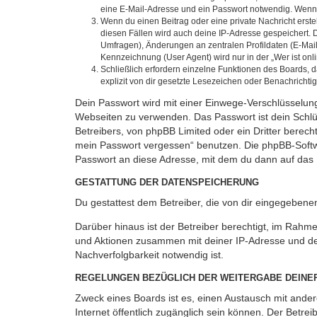
eine E-Mail-Adresse und ein Passwort notwendig. Wenn du
Wenn du einen Beitrag oder eine private Nachricht erste
diesen Fällen wird auch deine IP-Adresse gespeichert. 
Umfragen), Änderungen an zentralen Profildaten (E-Mai
Kennzeichnung (User Agent) wird nur in der „Wer ist onl
Schließlich erfordern einzelne Funktionen des Boards,
explizit von dir gesetzte Lesezeichen oder Benachrichti
Dein Passwort wird mit einer Einwege-Verschlüsselung 
Webseiten zu verwenden. Das Passwort ist dein Schlü
Betreibers, von phpBB Limited oder ein Dritter berec
mein Passwort vergessen“ benutzen. Die phpBB-Softw
Passwort an diese Adresse, mit dem du dann auf das 
GESTATTUNG DER DATENSPEICHERUNG
Du gestattest dem Betreiber, die von dir eingegeben
Darüber hinaus ist der Betreiber berechtigt, im Rahm
und Aktionen zusammen mit deiner IP-Adresse und de
Nachverfolgbarkeit notwendig ist.
REGELUNGEN BEZÜGLICH DER WEITERGABE DEINE
Zweck eines Boards ist es, einen Austausch mit andere
Internet öffentlich zugänglich sein können. Der Betrei