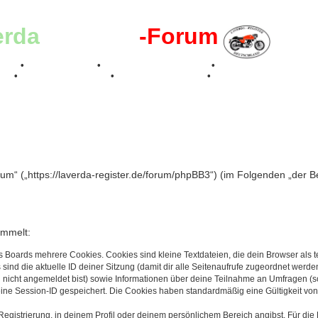
erda
-Register
-Forum
effen
•
Kalenderbilder
•
Valle San Liberale 1996
•
Raduno Mondiale 199
017
•
70 Jahre Feier 2019
•
75 Jahre Feier 2024
•
g
rum“ („https://laverda-register.de/forum/phpBB3“) (im Folgenden „der 
ammelt:
s Boards mehrere Cookies. Cookies sind kleine Textdateien, die dein Browser als
 sind die aktuelle ID deiner Sitzung (damit dir alle Seitenaufrufe zugeordnet werd
u nicht angemeldet bist) sowie Informationen über deine Teilnahme an Umfragen (s
eine Session-ID gespeichert. Die Cookies haben standardmäßig eine Gültigkeit von 
Registrierung, in deinem Profil oder deinem persönlichem Bereich angibst. Für di