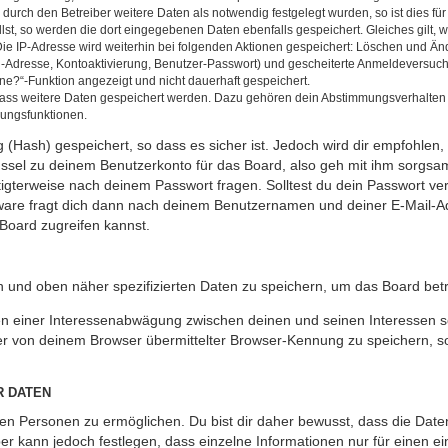
rch den Betreiber weitere Daten als notwendig festgelegt wurden, so ist dies für 
llst, so werden die dort eingegebenen Daten ebenfalls gespeichert. Gleiches gilt, 
Die IP-Adresse wird weiterhin bei folgenden Aktionen gespeichert: Löschen und Än
l-Adresse, Kontoaktivierung, Benutzer-Passwort) und gescheiterte Anmeldeversuch
ine?“-Funktion angezeigt und nicht dauerhaft gespeichert.
 dass weitere Daten gespeichert werden. Dazu gehören dein Abstimmungsverhalten
gungsfunktionen.
(Hash) gespeichert, so dass es sicher ist. Jedoch wird dir empfohlen, 
ssel zu deinem Benutzerkonto für das Board, also geh mit ihm sorgsam
htigterweise nach deinem Passwort fragen. Solltest du dein Passwort v
are fragt dich dann nach deinem Benutzernamen und deiner E-Mail-Ad
Board zugreifen kannst.
en und oben näher spezifizierten Daten zu speichern, um das Board bet
en einer Interessenabwägung zwischen deinen und seinen Interessen sow
r von deinem Browser übermittelter Browser-Kennung zu speichern, so
R DATEN
n Personen zu ermöglichen. Du bist dir daher bewusst, dass die Daten d
ber kann jedoch festlegen, dass einzelne Informationen nur für einen ei