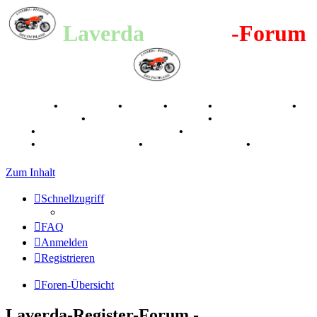
Laverda
-Register
-Forum
Breganze
•
Geschichte
•
Stories
•
Videos
•
Registertreffen
•
Kalenderbilder
•
Valle San Liberale 1996
•
Raduno Mondiale
1997
•
Retro Classic Stuttgart 2016
•
Laverda Museum Lisse
2017
•
70 Jahre Feier 2019
•
75 Jahre Feier 2024
•
Zum Inhalt
Schnellzugriff
FAQ
Anmelden
Registrieren
Foren-Übersicht
Laverda-Register-Forum -