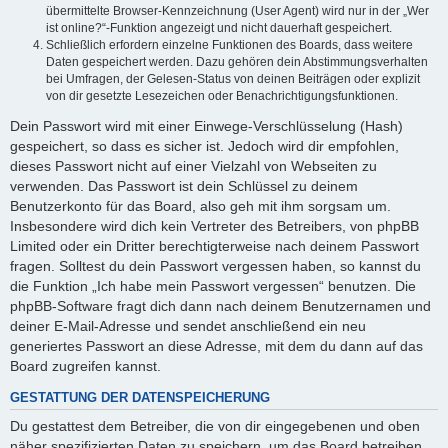
übermittelte Browser-Kennzeichnung (User Agent) wird nur in der „Wer
ist online?“-Funktion angezeigt und nicht dauerhaft gespeichert.
Schließlich erfordern einzelne Funktionen des Boards, dass weitere
Daten gespeichert werden. Dazu gehören dein Abstimmungsverhalten
bei Umfragen, der Gelesen-Status von deinen Beiträgen oder explizit
von dir gesetzte Lesezeichen oder Benachrichtigungsfunktionen.
Dein Passwort wird mit einer Einwege-Verschlüsselung (Hash)
gespeichert, so dass es sicher ist. Jedoch wird dir empfohlen,
dieses Passwort nicht auf einer Vielzahl von Webseiten zu
verwenden. Das Passwort ist dein Schlüssel zu deinem
Benutzerkonto für das Board, also geh mit ihm sorgsam um.
Insbesondere wird dich kein Vertreter des Betreibers, von phpBB
Limited oder ein Dritter berechtigterweise nach deinem Passwort
fragen. Solltest du dein Passwort vergessen haben, so kannst du
die Funktion „Ich habe mein Passwort vergessen“ benutzen. Die
phpBB-Software fragt dich dann nach deinem Benutzernamen und
deiner E-Mail-Adresse und sendet anschließend ein neu
generiertes Passwort an diese Adresse, mit dem du dann auf das
Board zugreifen kannst.
GESTATTUNG DER DATENSPEICHERUNG
Du gestattest dem Betreiber, die von dir eingegebenen und oben
näher spezifizierten Daten zu speichern, um das Board betreiben