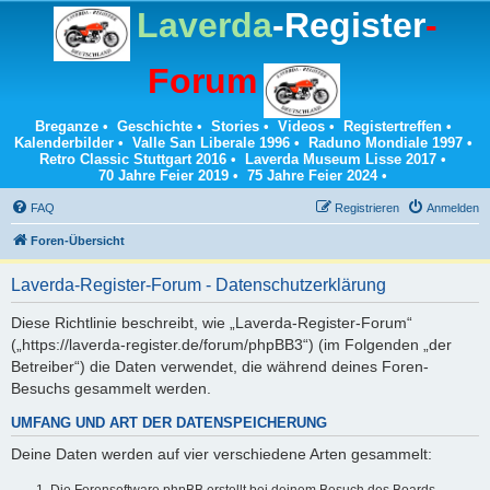
Laverda
-Register
-
Forum
Breganze
•
Geschichte
•
Stories
•
Videos
•
Registertreffen
•
Kalenderbilder
•
Valle San Liberale 1996
•
Raduno Mondiale 1997
•
Retro Classic Stuttgart 2016
•
Laverda Museum Lisse 2017
•
70 Jahre Feier 2019
•
75 Jahre Feier 2024
•
FAQ
Registrieren
Anmelden
Foren-Übersicht
Laverda-Register-Forum - Datenschutzerklärung
Diese Richtlinie beschreibt, wie „Laverda-Register-Forum“
(„https://laverda-register.de/forum/phpBB3“) (im Folgenden „der
Betreiber“) die Daten verwendet, die während deines Foren-
Besuchs gesammelt werden.
UMFANG UND ART DER DATENSPEICHERUNG
Deine Daten werden auf vier verschiedene Arten gesammelt:
Die Forensoftware phpBB erstellt bei deinem Besuch des Boards