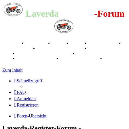
Laverda
-Register
-Forum
Breganze
•
Geschichte
•
Stories
•
Videos
•
Registertreffen
•
Kalenderbilder
•
Valle San Liberale 1996
•
Raduno Mondiale
1997
•
Retro Classic Stuttgart 2016
•
Laverda Museum Lisse
2017
•
70 Jahre Feier 2019
•
75 Jahre Feier 2024
•
Zum Inhalt
Schnellzugriff
FAQ
Anmelden
Registrieren
Foren-Übersicht
Laverda-Register-Forum -