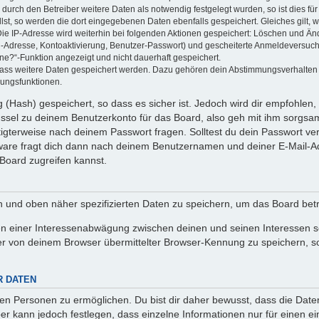
rch den Betreiber weitere Daten als notwendig festgelegt wurden, so ist dies für 
llst, so werden die dort eingegebenen Daten ebenfalls gespeichert. Gleiches gilt, 
Die IP-Adresse wird weiterhin bei folgenden Aktionen gespeichert: Löschen und Än
l-Adresse, Kontoaktivierung, Benutzer-Passwort) und gescheiterte Anmeldeversuch
ine?“-Funktion angezeigt und nicht dauerhaft gespeichert.
 dass weitere Daten gespeichert werden. Dazu gehören dein Abstimmungsverhalten
gungsfunktionen.
(Hash) gespeichert, so dass es sicher ist. Jedoch wird dir empfohlen, 
ssel zu deinem Benutzerkonto für das Board, also geh mit ihm sorgsam
htigterweise nach deinem Passwort fragen. Solltest du dein Passwort v
are fragt dich dann nach deinem Benutzernamen und deiner E-Mail-Ad
Board zugreifen kannst.
en und oben näher spezifizierten Daten zu speichern, um das Board bet
en einer Interessenabwägung zwischen deinen und seinen Interessen sow
r von deinem Browser übermittelter Browser-Kennung zu speichern, so
R DATEN
n Personen zu ermöglichen. Du bist dir daher bewusst, dass die Daten d
ber kann jedoch festlegen, dass einzelne Informationen nur für einen ei