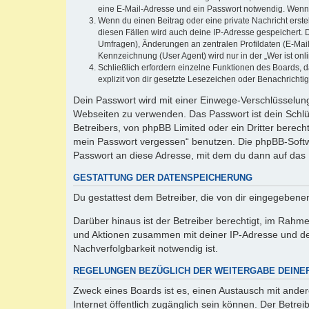
eine E-Mail-Adresse und ein Passwort notwendig. Wenn du
Wenn du einen Beitrag oder eine private Nachricht erste
diesen Fällen wird auch deine IP-Adresse gespeichert. 
Umfragen), Änderungen an zentralen Profildaten (E-Mai
Kennzeichnung (User Agent) wird nur in der „Wer ist onl
Schließlich erfordern einzelne Funktionen des Boards,
explizit von dir gesetzte Lesezeichen oder Benachrichti
Dein Passwort wird mit einer Einwege-Verschlüsselung 
Webseiten zu verwenden. Das Passwort ist dein Schlü
Betreibers, von phpBB Limited oder ein Dritter berec
mein Passwort vergessen“ benutzen. Die phpBB-Softw
Passwort an diese Adresse, mit dem du dann auf das 
GESTATTUNG DER DATENSPEICHERUNG
Du gestattest dem Betreiber, die von dir eingegeben
Darüber hinaus ist der Betreiber berechtigt, im Rahm
und Aktionen zusammen mit deiner IP-Adresse und de
Nachverfolgbarkeit notwendig ist.
REGELUNGEN BEZÜGLICH DER WEITERGABE DEINE
Zweck eines Boards ist es, einen Austausch mit andere
Internet öffentlich zugänglich sein können. Der Betrei