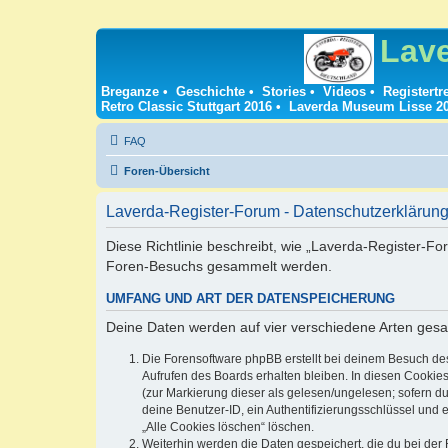
Lav
Breganze
•
Geschichte
•
Stories
•
Videos
•
Registertr
Retro Classic Stuttgart 2016
•
Laverda Museum Lisse 2
FAQ
Foren-Übersicht
Laverda-Register-Forum - Datenschutzerklärun
Diese Richtlinie beschreibt, wie „Laverda-Register-Fo
Foren-Besuchs gesammelt werden.
UMFANG UND ART DER DATENSPEICHERUNG
Deine Daten werden auf vier verschiedene Arten ges
Die Forensoftware phpBB erstellt bei deinem Besuch de
Aufrufen des Boards erhalten bleiben. In diesen Cookies
(zur Markierung dieser als gelesen/ungelesen; sofern d
deine Benutzer-ID, ein Authentifizierungsschlüssel und 
„Alle Cookies löschen“ löschen.
Weiterhin werden die Daten gespeichert, die du bei der 