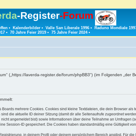
erda
-Register
-Forum
effen
•
Kalenderbilder
•
Valle San Liberale 1996
•
Raduno Mondiale 199
017
•
70 Jahre Feier 2019
•
75 Jahre Feier 2024
•
g
rum“ („https://laverda-register.de/forum/phpBB3“) (im Folgenden „der 
ammelt:
s Boards mehrere Cookies. Cookies sind kleine Textdateien, die dein Browser als
 sind die aktuelle ID deiner Sitzung (damit dir alle Seitenaufrufe zugeordnet werd
u nicht angemeldet bist) sowie Informationen über deine Teilnahme an Umfragen (s
eine Session-ID gespeichert. Die Cookies haben standardmäßig eine Gültigkeit von 
Registrierung, in deinem Profil oder deinem persönlichem Bereich angibst. Für di