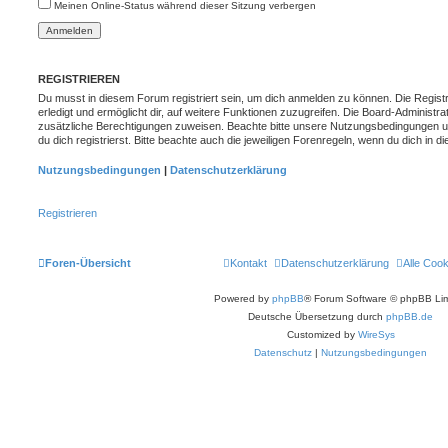
Meinen Online-Status während dieser Sitzung verbergen
REGISTRIEREN
Du musst in diesem Forum registriert sein, um dich anmelden zu können. Die Registr
erledigt und ermöglicht dir, auf weitere Funktionen zuzugreifen. Die Board-Administra
zusätzliche Berechtigungen zuweisen. Beachte bitte unsere Nutzungsbedingungen 
du dich registrierst. Bitte beachte auch die jeweiligen Forenregeln, wenn du dich in
Nutzungsbedingungen
|
Datenschutzerklärung
Registrieren
Foren-Übersicht
Kontakt
Datenschutzerklärung
Alle Coo
Powered by
phpBB
® Forum Software © phpBB Lim
Deutsche Übersetzung durch
phpBB.de
Customized by
WireSys
Datenschutz
|
Nutzungsbedingungen