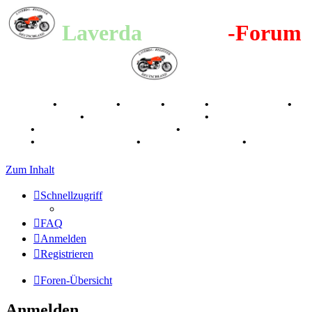
Laverda
-Register
-Forum
Breganze
•
Geschichte
•
Stories
•
Videos
•
Registertreffen
•
Kalenderbilder
•
Valle San Liberale 1996
•
Raduno Mondiale
1997
•
Retro Classic Stuttgart 2016
•
Laverda Museum Lisse
2017
•
70 Jahre Feier 2019
•
75 Jahre Feier 2024
•
Zum Inhalt
Schnellzugriff
FAQ
Anmelden
Registrieren
Foren-Übersicht
Anmelden