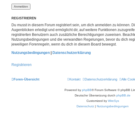
REGISTRIEREN
Du musst in diesem Forum registriert sein, um dich anmelden zu können. Di
Augenblicken erledigt und ermöglicht dir, auf weitere Funktionen zuzugreif
registrierten Benutzern auch zusätzliche Berechtigungen zuweisen. Beachte
Nutzungsbedingungen und die verwandten Regelungen, bevor du dich registr
jeweiligen Forenregeln, wenn du dich in diesem Board bewegst.
Nutzungsbedingungen
|
Datenschutzerklärung
Registrieren
Foren-Übersicht
Kontakt
Datenschutzerklärung
Alle Coo
Powered by
phpBB
® Forum Software © phpBB Lim
Deutsche Übersetzung durch
phpBB.de
Customized by
WireSys
Datenschutz
|
Nutzungsbedingungen