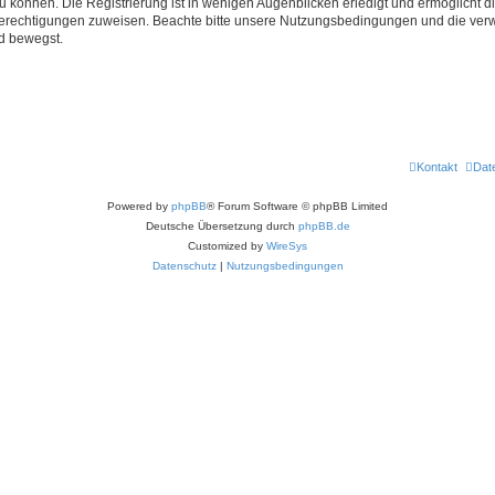
 können. Die Registrierung ist in wenigen Augenblicken erledigt und ermöglicht di
 Berechtigungen zuweisen. Beachte bitte unsere Nutzungsbedingungen und die verwa
d bewegst.
Kontakt
Dat
Powered by
phpBB
® Forum Software © phpBB Limited
Deutsche Übersetzung durch
phpBB.de
Customized by
WireSys
Datenschutz
|
Nutzungsbedingungen