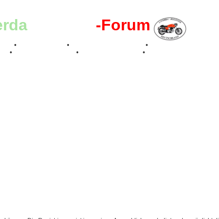
erda
-Register
-Forum
effen
•
Kalenderbilder
•
Valle San Liberale 1996
•
Raduno Mondiale 199
017
•
70 Jahre Feier 2019
•
75 Jahre Feier 2024
•