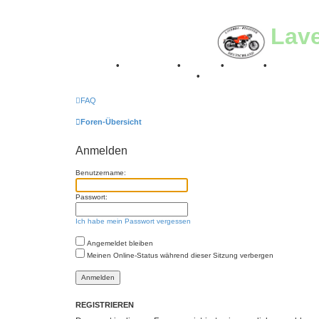
Lav
Breganze
•
Geschichte
•
Stories
•
Videos
•
Registertr
Retro Classic Stuttgart 2016
•
Laverda Museum Lisse 2
FAQ
Foren-Übersicht
Anmelden
Benutzername:
Passwort:
Ich habe mein Passwort vergessen
Angemeldet bleiben
Meinen Online-Status während dieser Sitzung verbergen
REGISTRIEREN