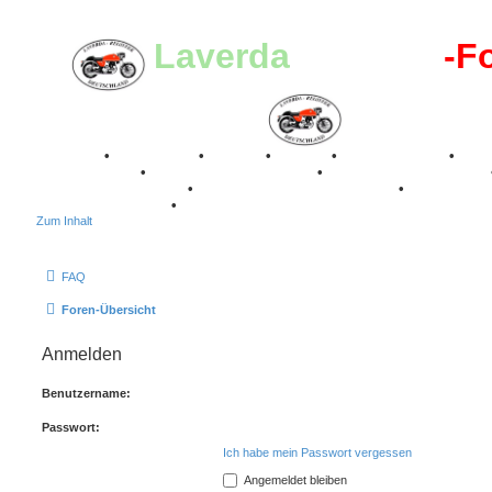
Laverda
-Register
-F
Breganze
•
Geschichte
•
Stories
•
Videos
•
Registertreffen
•
Kalenderbilder
•
Valle San Liberale 1996
•
Raduno Mondiale 1997
Classic Stuttgart 2016
•
Laverda Museum Lisse 2017
•
70 Jahre Fe
75 Jahre Feier 2024
•
Zum Inhalt
FAQ
Foren-Übersicht
Anmelden
Benutzername:
Passwort:
Ich habe mein Passwort vergessen
Angemeldet bleiben