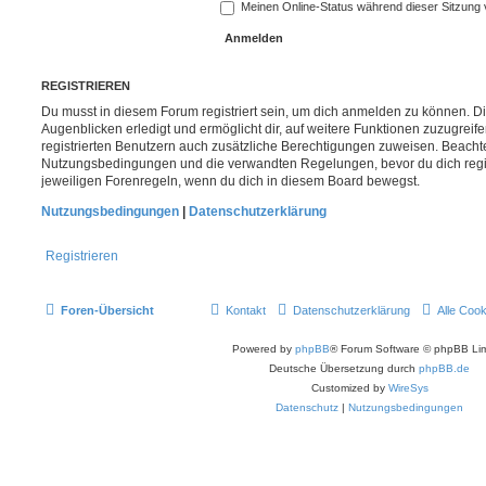
Meinen Online-Status während dieser Sitzung
REGISTRIEREN
Du musst in diesem Forum registriert sein, um dich anmelden zu können. Di
Augenblicken erledigt und ermöglicht dir, auf weitere Funktionen zuzugreif
registrierten Benutzern auch zusätzliche Berechtigungen zuweisen. Beachte
Nutzungsbedingungen und die verwandten Regelungen, bevor du dich registr
jeweiligen Forenregeln, wenn du dich in diesem Board bewegst.
Nutzungsbedingungen
|
Datenschutzerklärung
Registrieren
Foren-Übersicht
Kontakt
Datenschutzerklärung
Alle Coo
Powered by
phpBB
® Forum Software © phpBB Lim
Deutsche Übersetzung durch
phpBB.de
Customized by
WireSys
Datenschutz
|
Nutzungsbedingungen