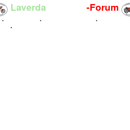
Laverda
-Register
-Forum
n
•
Kalenderbilder
•
Valle San Liberale 1996
•
Raduno Mond
 2024
•