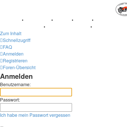
Breganze
•
Geschichte
•
Stories
•
Videos
•
Registertreffe
Museum Lisse 2017
•
70 Jahre Feier 2019
•
75 Jahre Feier
Zum Inhalt
Schnellzugriff
FAQ
Anmelden
Registrieren
Foren-Übersicht
Anmelden
Benutzername:
Passwort:
Ich habe mein Passwort vergessen