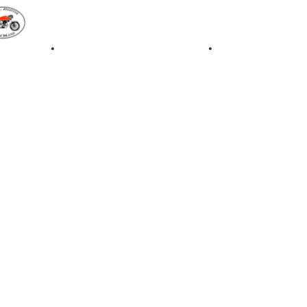
iale 1997
•
Retro Classic Stuttgart 2016
•
Laverda