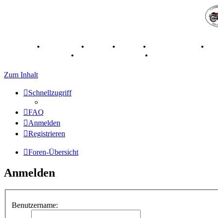
Breganze
•
Geschichte
•
Stories
•
Videos
•
Registertreffen
•
Ka
70 Jahre Feier 2019
•
75 Jahre Feier 2024
•
Zum Inhalt
Schnellzugriff
FAQ
Anmelden
Registrieren
Foren-Übersicht
Anmelden
Benutzername: