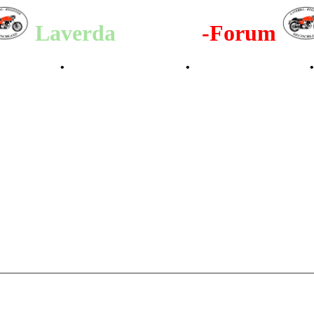
Laverda
-Register
-Forum
lenderbilder
•
Valle San Liberale 1996
•
Raduno Mondiale 1997