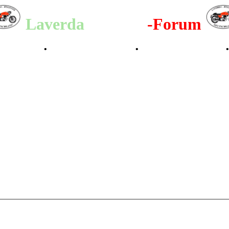
Laverda
-Register
-Forum
lenderbilder
•
Valle San Liberale 1996
•
Raduno Mondiale 1997