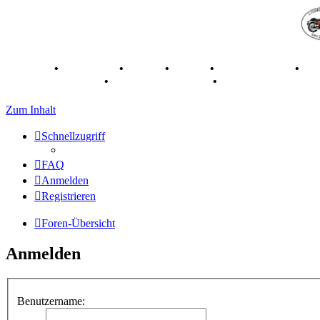
Breganze
•
Geschichte
•
Stories
•
Videos
•
Registertreffen
•
Ka
70 Jahre Feier 2019
•
75 Jahre Feier 2024
•
Zum Inhalt
Schnellzugriff
FAQ
Anmelden
Registrieren
Foren-Übersicht
Anmelden
Benutzername: