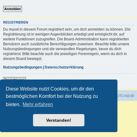
REGISTRIEREN
Du musst in diesem Forum registriert sein, um dich anmelden zu können. Die
Registrierung ist in wenigen Augenblicken erledigt und ermöglicht dir, auf
weitere Funktionen zuzugreifen. Die Board-Administration kann registrierten
Benutzern auch zusätzliche Berechtigungen zuweisen. Beachte bitte unsere
Nutzungsbedingungen und die verwandten Regelungen, bevor du dich
registrierst. Bitte beachte auch die jeweiligen Forenregeln, wenn du dich in
diesem Board bewegst.
Nutzungsbedingungen
|
Datenschutzerklärung
Registrieren
Diese Website nutzt Cookies, um dir den
bestmöglichen Komfort bei der Nutzung zu
Foren-Übersicht
Alle Zeiten sind
UTC+02:00
bieten.
Mehr erfahren
Powered by
phpBB
® Forum Software © phpBB Limited
Deutsche Übersetzung durch
phpBB.de
Customized by
WireSys
Verstanden!
Datenschutz
|
Nutzungsbedingungen