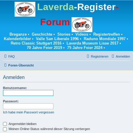
Laverda
-Register
-
Forum
Breganze
•
Geschichte
•
Stories
•
Videos
•
Registertreffen
•
Kalenderbilder
•
Valle San Liberale 1996
•
Raduno Mondiale 1997
•
Retro Classic Stuttgart 2016
•
Laverda Museum Lisse 2017
•
70 Jahre Feier 2019
•
75 Jahre Feier 2024
•
FAQ
Registrieren
Anmelden
Foren-Übersicht
Anmelden
Benutzername:
Passwort:
Ich habe mein Passwort vergessen
Angemeldet bleiben
Meinen Online-Status während dieser Sitzung verbergen