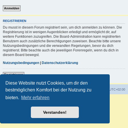
REGISTRIEREN
Du musst in diesem Forum registriert sein, um dich anmelden zu können. Die
Registrierung ist in wenigen Augenblicken erledigt und ermöglicht dir, auf
weitere Funktionen zuzugreifen. Die Board-Administration kann registrierten
Benutzern auch zusätzliche Berechtigungen zuweisen. Beachte bitte unsere
Nutzungsbedingungen und die verwandten Regelungen, bevor du dich
registrierst. Bitte beachte auch die jeweiligen Forenregeln, wenn du dich in
diesem Board bewegst.
Nutzungsbedingungen
|
Datenschutzerklärung
Registrieren
Diese Website nutzt Cookies, um dir den
bestmöglichen Komfort bei der Nutzung zu
Foren-Übersicht
Alle Zeiten sind
UTC+02:00
bieten.
Mehr erfahren
Powered by
phpBB
® Forum Software © phpBB Limited
Deutsche Übersetzung durch
phpBB.de
Customized by
WireSys
Verstanden!
Datenschutz
|
Nutzungsbedingungen