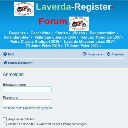
Laverda
-Register
-
Forum
Breganze
•
Geschichte
•
Stories
•
Videos
•
Registertreffen
•
Kalenderbilder
•
Valle San Liberale 1996
•
Raduno Mondiale 1997
•
Retro Classic Stuttgart 2016
•
Laverda Museum Lisse 2017
•
70 Jahre Feier 2019
•
75 Jahre Feier 2024
•
FAQ
Registrieren
Anmelden
Foren-Übersicht
Anmelden
Benutzername:
Passwort:
Ich habe mein Passwort vergessen
Angemeldet bleiben
Meinen Online-Status während dieser Sitzung verbergen