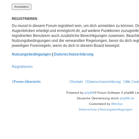
REGISTRIEREN
Du musst in diesem Forum registriert sein, um dich anmelden zu können. Di
Augenblicken erledigt und ermöglicht dir, auf weitere Funktionen zuzugreif
registrierten Benutzern auch zusätzliche Berechtigungen zuweisen. Beachte
Nutzungsbedingungen und die verwandten Regelungen, bevor du dich registr
jeweiligen Forenregeln, wenn du dich in diesem Board bewegst.
Nutzungsbedingungen
|
Datenschutzerklärung
Registrieren
Foren-Übersicht
Kontakt
Datenschutzerklärung
Alle Coo
Powered by
phpBB
® Forum Software © phpBB Lim
Deutsche Übersetzung durch
phpBB.de
Customized by
WireSys
Datenschutz
|
Nutzungsbedingungen