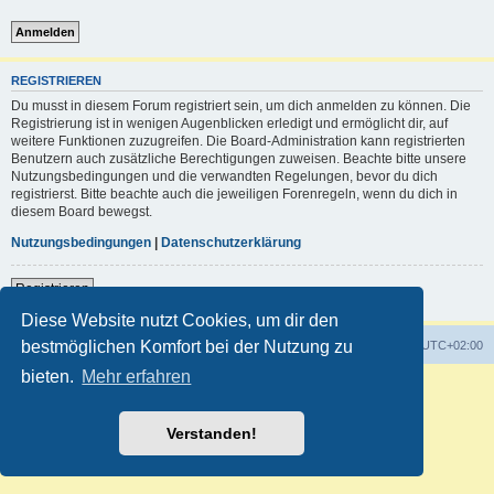
REGISTRIEREN
Du musst in diesem Forum registriert sein, um dich anmelden zu können. Die
Registrierung ist in wenigen Augenblicken erledigt und ermöglicht dir, auf
weitere Funktionen zuzugreifen. Die Board-Administration kann registrierten
Benutzern auch zusätzliche Berechtigungen zuweisen. Beachte bitte unsere
Nutzungsbedingungen und die verwandten Regelungen, bevor du dich
registrierst. Bitte beachte auch die jeweiligen Forenregeln, wenn du dich in
diesem Board bewegst.
Nutzungsbedingungen
|
Datenschutzerklärung
Registrieren
Diese Website nutzt Cookies, um dir den
bestmöglichen Komfort bei der Nutzung zu
Foren-Übersicht
Alle Zeiten sind
UTC+02:00
bieten.
Mehr erfahren
Powered by
phpBB
® Forum Software © phpBB Limited
Deutsche Übersetzung durch
phpBB.de
Customized by
WireSys
Verstanden!
Datenschutz
|
Nutzungsbedingungen