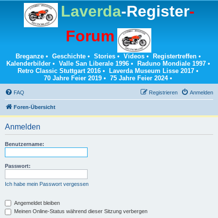
Laverda
-Register
-
Forum
Breganze
•
Geschichte
•
Stories
•
Videos
•
Registertreffen
•
Kalenderbilder
•
Valle San Liberale 1996
•
Raduno Mondiale 1997
•
Retro Classic Stuttgart 2016
•
Laverda Museum Lisse 2017
•
70 Jahre Feier 2019
•
75 Jahre Feier 2024
•
FAQ
Registrieren
Anmelden
Foren-Übersicht
Anmelden
Benutzername:
Passwort:
Ich habe mein Passwort vergessen
Angemeldet bleiben
Meinen Online-Status während dieser Sitzung verbergen