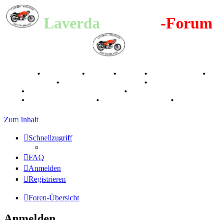
Laverda
-Register
-Forum
Breganze
•
Geschichte
•
Stories
•
Videos
•
Registertreffen
•
Kalenderbilder
•
Valle San Liberale 1996
•
Raduno Mondiale
1997
•
Retro Classic Stuttgart 2016
•
Laverda Museum Lisse
2017
•
70 Jahre Feier 2019
•
75 Jahre Feier 2024
•
Zum Inhalt
Schnellzugriff
FAQ
Anmelden
Registrieren
Foren-Übersicht
Anmelden