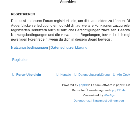
REGISTRIEREN
Du musst in diesem Forum registriert sein, um dich anmelden zu können. Di
Augenblicken erledigt und ermöglicht dir, auf weitere Funktionen zuzugreif
registrierten Benutzern auch zusätzliche Berechtigungen zuweisen. Beachte
Nutzungsbedingungen und die verwandten Regelungen, bevor du dich registr
jeweiligen Forenregeln, wenn du dich in diesem Board bewegst.
Nutzungsbedingungen
|
Datenschutzerklärung
Registrieren
Foren-Übersicht
Kontakt
Datenschutzerklärung
Alle Coo
Powered by
phpBB
® Forum Software © phpBB Lim
Deutsche Übersetzung durch
phpBB.de
Customized by
WireSys
Datenschutz
|
Nutzungsbedingungen