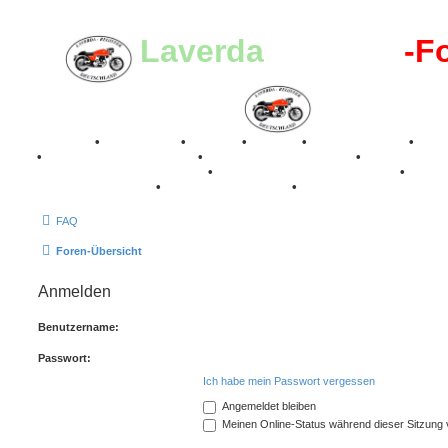
Laverda
-Register
-F
Breganze
•
Geschichte
•
Stories
•
Videos
•
Registertreffen
•
Kale
•
Valle San Liberale 1996
•
Raduno Mondiale 1997
•
Retro Classic Stuttgart 2016
•
Laverda Museum Lisse 2017
•
70 Jahre Feier 2019
•
75 Jahre Feier 2024
•
FAQ
Foren-Übersicht
Anmelden
Benutzername:
Passwort:
Ich habe mein Passwort vergessen
Angemeldet bleiben
Meinen Online-Status während dieser Sitzung